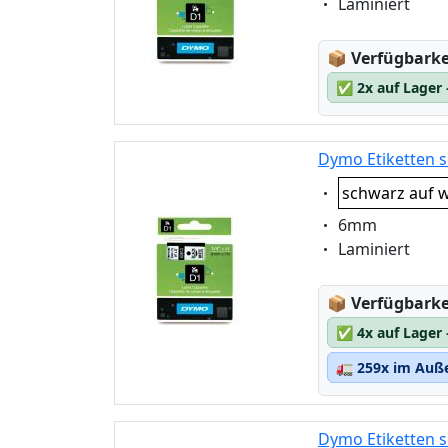
Eigenschaft:
Laminiert
Lagerstatus
📦
Verfügbarkei
✅
2x auf Lager
Dymo Etiketten s
Eigenschaft:
schwarz auf w
Eigenschaft:
6mm
Eigenschaft:
Laminiert
Lagerstatus
📦
Verfügbarkei
✅
4x auf Lager
🚛
259x im Auße
Dymo Etiketten s