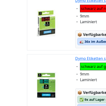
Dymo Etiketten s
Eigenschaft:
schwarz auf r
Eigenschaft:
9mm
Eigenschaft:
Laminiert
Lagerstatus
📦
Verfügbarkei
🚛
36x im Außen
Dymo Etiketten s
Eigenschaft:
schwarz auf 
Eigenschaft:
9mm
Eigenschaft:
Laminiert
Lagerstatus
📦
Verfügbarkei
✅
9x auf Lager