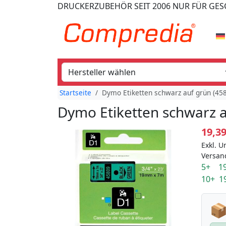
DRUCKERZUBEHÖR
SEIT 2006
NUR FÜR GE
Startseite
Dymo Etiketten schwarz auf grün (45
Dymo Etiketten schwarz a
19,3
Exkl. U
Versan
5+ 19
10+ 1
📦