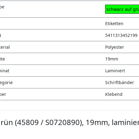
be
schwarz auf gr
Etiketten
N
5411313452199
erial
Polyester
ite
19mm
inat
Laminiert
egorie
Schriftbänder
ber
Klebend
rün (45809 / S0720890), 19mm, laminier