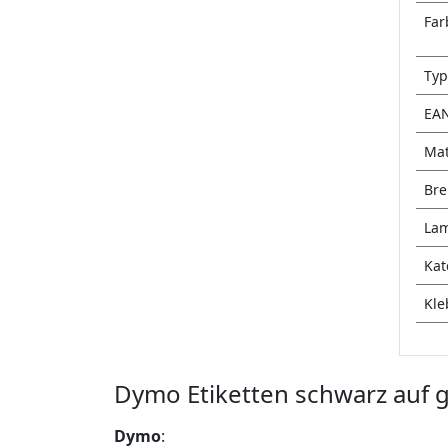
Far
Typ
EA
Mat
Bre
Lam
Kat
Kle
Dymo Etiketten schwarz auf g
Dymo
: