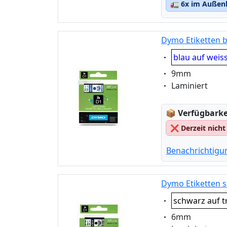
🚛
6x im Außenl
Dymo Etiketten b
Eigenschaft:
blau auf weis
Eigenschaft:
9mm
Eigenschaft:
Laminiert
Lagerstatus
📦
Verfügbarkei
❌
Derzeit nicht
Benachrichtigu
Dymo Etiketten s
Eigenschaft:
schwarz auf t
Eigenschaft:
6mm