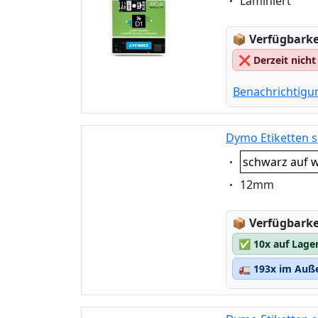
Eigenschaft:
Laminiert
Lagerstatus
📦
Verfügbarkei
❌
Derzeit nicht
Benachrichtigu
Dymo Etiketten 
Eigenschaft:
schwarz auf w
Eigenschaft:
12mm
Lagerstatus
📦
Verfügbarkei
✅
10x auf Lage
🚛
193x im Auße