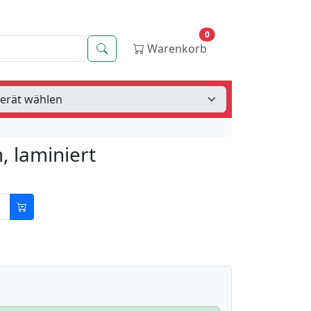
0
Suche
Warenkorb
, laminiert