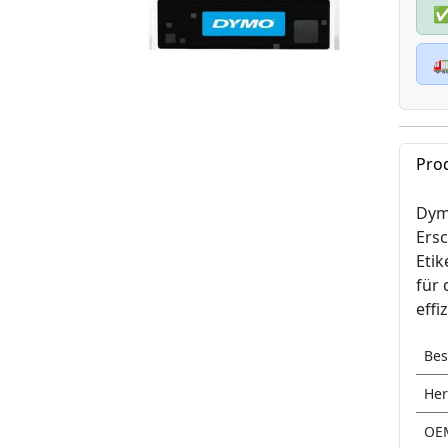

Pro
Dymo
Ersc
Etik
für 
effi
Bes
Her
OE