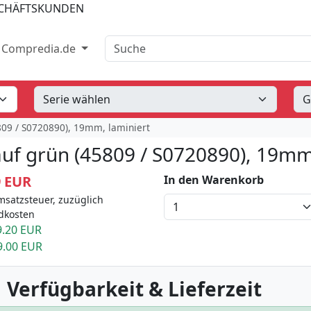
SCHÄFTSKUNDEN
Suche
Compredia.de
809 / S0720890), 19mm, laminiert
uf grün (45809 / S0720890), 19mm
9 EUR
In den Warenkorb
msatzsteuer, zuzüglich
dkosten
.20 EUR
9.00 EUR
 Verfügbarkeit & Lieferzeit