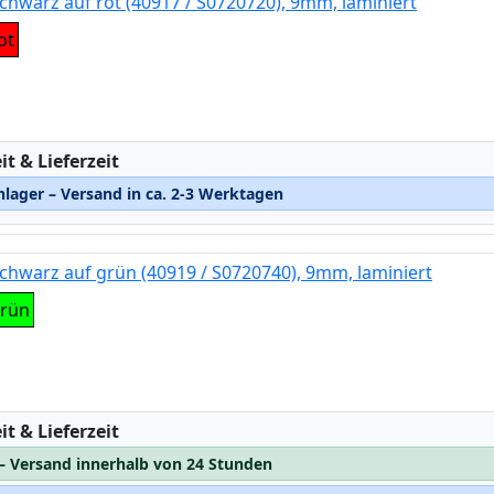
chwarz auf rot (40917 / S0720720), 9mm, laminiert
ot
:
t & Lieferzeit
lager – Versand in ca. 2-3 Werktagen
chwarz auf grün (40919 / S0720740), 9mm, laminiert
grün
:
t & Lieferzeit
 – Versand innerhalb von 24 Stunden