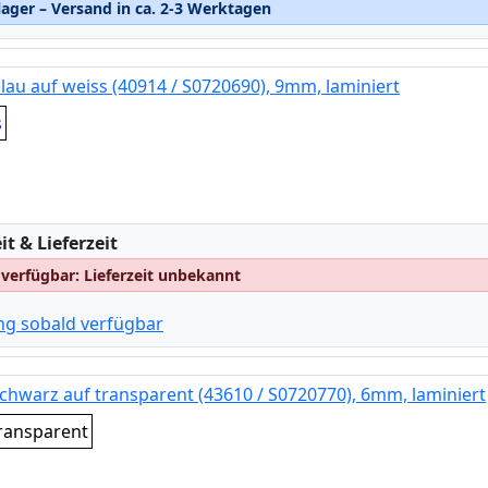
ager – Versand in ca. 2-3 Werktagen
lau auf weiss (40914 / S0720690), 9mm, laminiert
s
:
t & Lieferzeit
 verfügbar: Lieferzeit unbekannt
ng sobald verfügbar
chwarz auf transparent (43610 / S0720770), 6mm, laminiert
ransparent