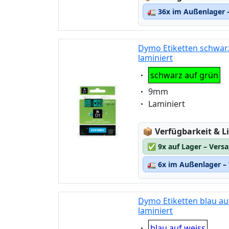
🚛
36x im Außenlager –
Dymo Etiketten schwarz
laminiert
Eigenschaft:
schwarz auf grün
Eigenschaft:
9mm
Eigenschaft:
Laminiert
Lagerstatus:
📦
Verfügbarkeit & Li
✅
9x auf Lager – Vers
🚛
6x im Außenlager – 
Dymo Etiketten blau au
laminiert
Eigenschaft:
blau auf weiss