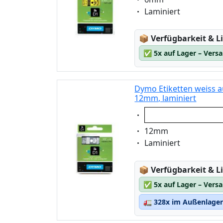
Eigenschaft:
Laminiert
Lagerstatus:
📦
Verfügbarkeit & Li
✅
5x auf Lager – Vers
Dymo Etiketten weiss a
12mm, laminiert
Eigenschaft:
weiss auf transpare
Eigenschaft:
12mm
Eigenschaft:
Laminiert
Lagerstatus:
📦
Verfügbarkeit & Li
✅
5x auf Lager – Vers
🚛
328x im Außenlager 