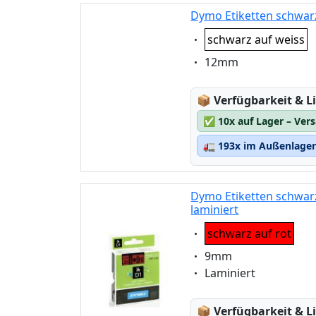
Dymo Etiketten schwar
Eigenschaft:
schwarz auf weiss
Eigenschaft:
12mm
Lagerstatus:
📦
Verfügbarkeit & Li
✅
10x auf Lager – Ver
🚛
193x im Außenlager 
Dymo Etiketten schwarz
laminiert
Eigenschaft:
schwarz auf rot
Eigenschaft:
9mm
Eigenschaft:
Laminiert
Lagerstatus:
📦
Verfügbarkeit & Li