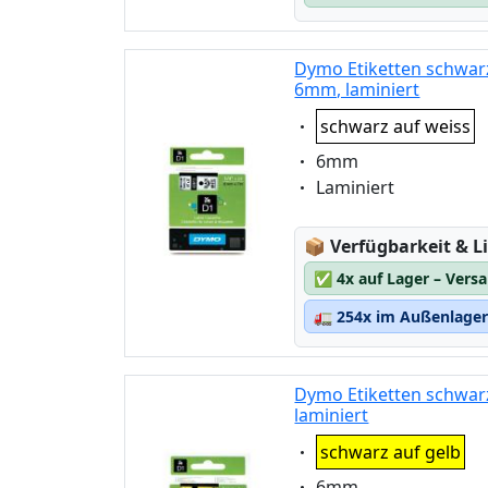
Dymo Etiketten schwarz
6mm, laminiert
Eigenschaft:
schwarz auf weiss
Eigenschaft:
6mm
Eigenschaft:
Laminiert
Lagerstatus:
📦
Verfügbarkeit & Li
✅
4x auf Lager – Vers
🚛
254x im Außenlager 
Dymo Etiketten schwarz
laminiert
Eigenschaft:
schwarz auf gelb
Eigenschaft:
6mm