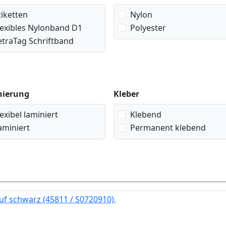
tiketten
Nylon
lexibles Nylonband D1
Polyester
etraTag Schriftband
nierung
Kleber
lexibel laminiert
Klebend
aminiert
Permanent klebend
uf schwarz (45811 / S0720910),