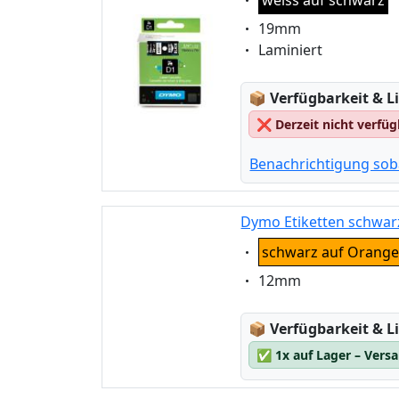
weiss auf schwarz
Eigenschaft:
19mm
Eigenschaft:
Laminiert
Lagerstatus:
📦
Verfügbarkeit & Li
❌
Derzeit nicht verfü
Benachrichtigung sob
Dymo Etiketten schwar
Eigenschaft:
schwarz auf Orang
Eigenschaft:
12mm
Lagerstatus:
📦
Verfügbarkeit & Li
✅
1x auf Lager – Vers