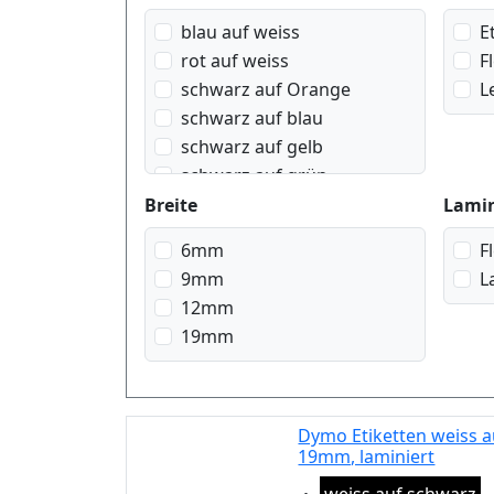
blau auf weiss
E
rot auf weiss
F
schwarz auf Orange
L
schwarz auf blau
schwarz auf gelb
schwarz auf grün
schwarz auf rot
Breite
Lami
schwarz auf transparent
6mm
F
schwarz auf weiss
9mm
L
weiss auf rot
12mm
weiss auf schwarz
19mm
weiss auf transparent
Dymo Etiketten weiss a
19mm, laminiert
Eigenschaft: