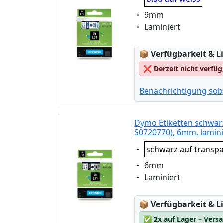
Eigenschaft:
9mm
Eigenschaft:
Laminiert
Lagerstatus:
📦
Verfügbarkeit & Li
❌
Derzeit nicht verfü
Benachrichtigung sob
Dymo Etiketten schwarz
S0720770), 6mm, lamini
Eigenschaft:
schwarz auf transp
Eigenschaft:
6mm
Eigenschaft:
Laminiert
Lagerstatus:
📦
Verfügbarkeit & Li
✅
2x auf Lager – Vers