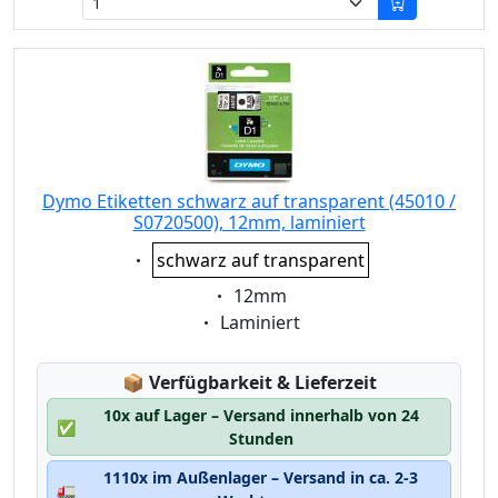
Dymo Etiketten schwarz auf transparent (45010 /
S0720500), 12mm, laminiert
Eigenschaft:
schwarz auf transparent
Eigenschaft:
12mm
Eigenschaft:
Laminiert
Lagerstatus:
📦
Verfügbarkeit & Lieferzeit
10x auf Lager – Versand innerhalb von 24
✅
Stunden
1110x im Außenlager – Versand in ca. 2-3
🚛