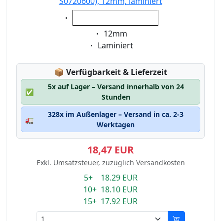
S0720600), 12mm, laminiert
Eigenschaft:
weiss auf transparent
Eigenschaft:
12mm
Eigenschaft:
Laminiert
Lagerstatus:
📦
Verfügbarkeit & Lieferzeit
5x auf Lager – Versand innerhalb von 24
✅
Stunden
328x im Außenlager – Versand in ca. 2-3
🚛
Werktagen
18,47 EUR
Exkl. Umsatzsteuer, zuzüglich Versandkosten
5+ 18.29 EUR
10+ 18.10 EUR
15+ 17.92 EUR