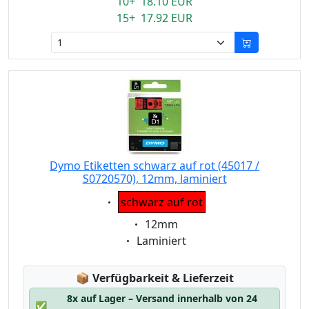
10+ 18.10 EUR
15+ 17.92 EUR
Dymo Etiketten schwarz auf rot (45017 /
S0720570), 12mm, laminiert
Eigenschaft:
schwarz auf rot
Eigenschaft:
12mm
Eigenschaft:
Laminiert
Lagerstatus:
📦
Verfügbarkeit & Lieferzeit
8x auf Lager – Versand innerhalb von 24
✅