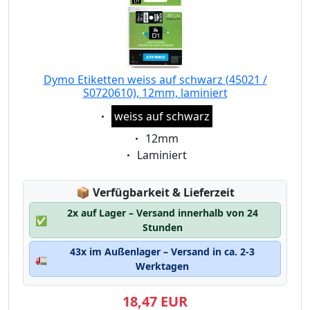
Dymo Etiketten weiss auf schwarz (45021 /
S0720610), 12mm, laminiert
Eigenschaft:
weiss auf schwarz
Eigenschaft:
12mm
Eigenschaft:
Laminiert
Lagerstatus:
📦
Verfügbarkeit & Lieferzeit
2x auf Lager – Versand innerhalb von 24
✅
Stunden
43x im Außenlager – Versand in ca. 2-3
🚛
Werktagen
18,47 EUR