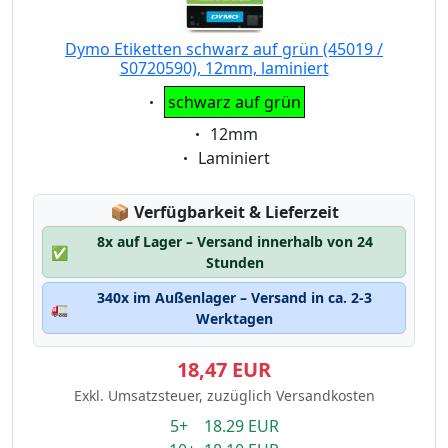
Dymo Etiketten schwarz auf grün (45019 /
S0720590), 12mm, laminiert
Eigenschaft:
schwarz auf grün
Eigenschaft:
12mm
Eigenschaft:
Laminiert
Lagerstatus:
📦
Verfügbarkeit & Lieferzeit
8x auf Lager – Versand innerhalb von 24
✅
Stunden
340x im Außenlager – Versand in ca. 2-3
🚛
Werktagen
18,47 EUR
Exkl. Umsatzsteuer, zuzüglich Versandkosten
5+ 18.29 EUR