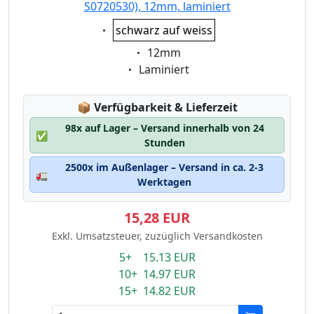
S0720530), 12mm, laminiert
Eigenschaft:
schwarz auf weiss
Eigenschaft:
12mm
Eigenschaft:
Laminiert
Lagerstatus:
📦
Verfügbarkeit & Lieferzeit
98x auf Lager – Versand innerhalb von 24
✅
Stunden
2500x im Außenlager – Versand in ca. 2-3
🚛
Werktagen
15,28 EUR
Exkl. Umsatzsteuer, zuzüglich Versandkosten
5+ 15.13 EUR
10+ 14.97 EUR
15+ 14.82 EUR