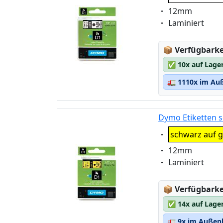
Eigenschaft:
12mm
Eigenschaft:
Laminiert
Lagerstatus
📦
Verfügbarkei
✅
10x auf Lage
🚛
1110x im Auß
Dymo Etiketten s
Eigenschaft:
schwarz auf g
Eigenschaft:
12mm
Eigenschaft:
Laminiert
Lagerstatus
📦
Verfügbarkei
✅
14x auf Lage
🚛
9x im Außenl