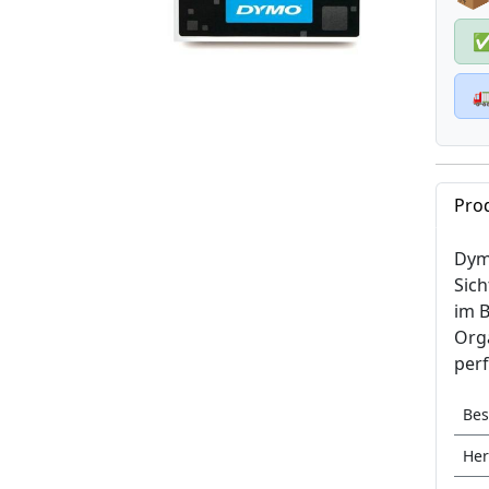

Pro
Dym
Sich
im B
Orga
perf
Bes
Her