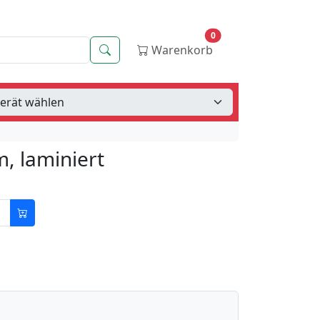
0
Suche
Warenkorb
, laminiert