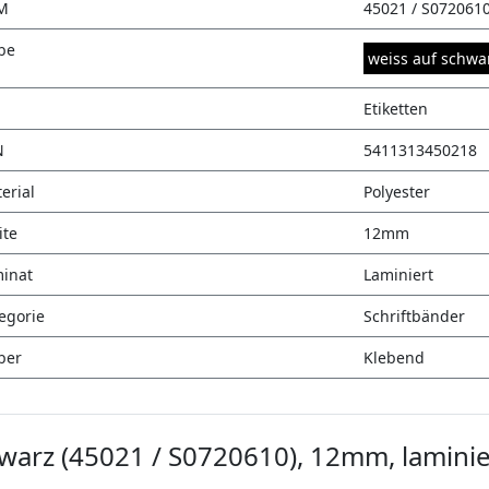
M
45021 / S072061
be
weiss auf schwa
Etiketten
N
5411313450218
erial
Polyester
ite
12mm
inat
Laminiert
egorie
Schriftbänder
ber
Klebend
warz (45021 / S0720610), 12mm, laminie