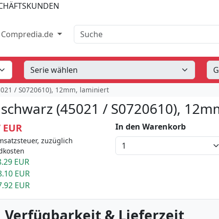
SCHÄFTSKUNDEN
Suche
Compredia.de
5021 / S0720610), 12mm, laminiert
 schwarz (45021 / S0720610), 12mm
7 EUR
In den Warenkorb
msatzsteuer, zuzüglich
dkosten
.29 EUR
8.10 EUR
7.92 EUR
 Verfügbarkeit & Lieferzeit