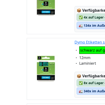
Lagerstatus
📦
Verfügbarkei
✅
4x auf Lager
🚛
134x im Auße
Dymo Etiketten s
Eigenschaft:
schwarz auf 
Eigenschaft:
12mm
Eigenschaft:
Laminiert
Lagerstatus
📦
Verfügbarkei
✅
8x auf Lager
🚛
340x im Auße