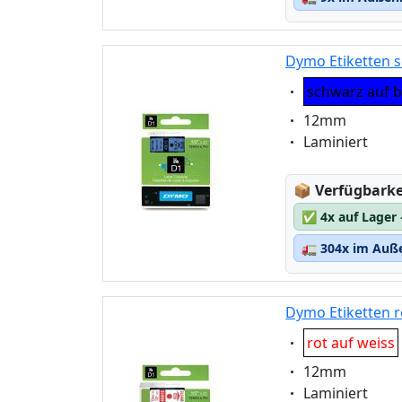
Dymo Etiketten s
Eigenschaft:
schwarz auf b
Eigenschaft:
12mm
Eigenschaft:
Laminiert
Lagerstatus
📦
Verfügbarkei
✅
4x auf Lager
🚛
304x im Auße
Dymo Etiketten r
Eigenschaft:
rot auf weiss
Eigenschaft:
12mm
Eigenschaft:
Laminiert