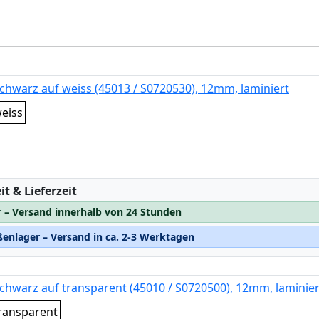
chwarz auf weiss (45013 / S0720530), 12mm, laminiert
eiss
:
t & Lieferzeit
r – Versand innerhalb von 24 Stunden
enlager – Versand in ca. 2-3 Werktagen
chwarz auf transparent (45010 / S0720500), 12mm, laminier
ransparent