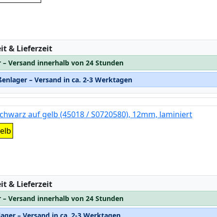
:
t & Lieferzeit
r – Versand innerhalb von 24 Stunden
enlager – Versand in ca. 2-3 Werktagen
chwarz auf gelb (45018 / S0720580), 12mm, laminiert
elb
:
t & Lieferzeit
r – Versand innerhalb von 24 Stunden
ager – Versand in ca. 2-3 Werktagen