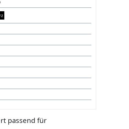
0
rz
rt passend für