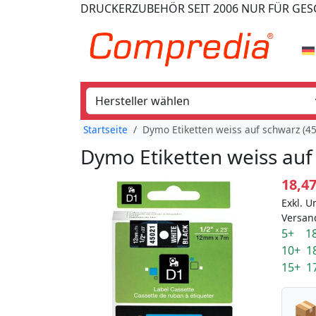
DRUCKERZUBEHÖR
SEIT 2006
NUR FÜR GE
Startseite
Dymo Etiketten weiss auf schwarz (4
Dymo Etiketten weiss auf
18,4
Exkl. U
Versan
5+ 18
10+ 1
15+ 1
📦