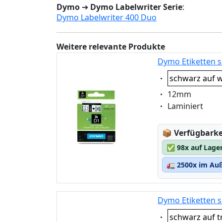
Dymo
➔
Dymo Labelwriter Serie
:
Dymo Labelwriter 400 Duo
Weitere relevante Produkte
Dymo Etiketten s
Eigenschaft:
schwarz auf w
Eigenschaft:
12mm
Eigenschaft:
Laminiert
Lagerstatus
📦
Verfügbarkei
✅
98x auf Lage
🚛
2500x im Auß
Dymo Etiketten s
Eigenschaft:
schwarz auf t