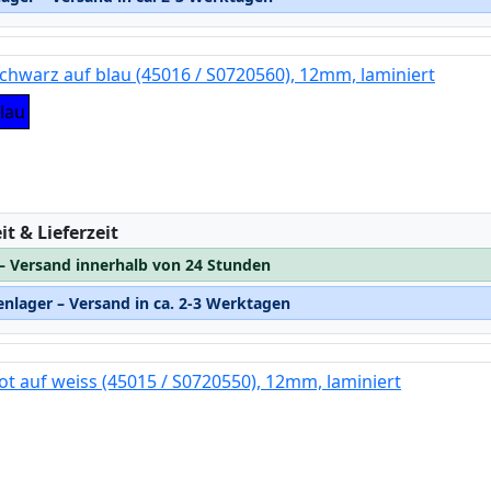
chwarz auf blau (45016 / S0720560), 12mm, laminiert
lau
:
t & Lieferzeit
 – Versand innerhalb von 24 Stunden
nlager – Versand in ca. 2-3 Werktagen
ot auf weiss (45015 / S0720550), 12mm, laminiert