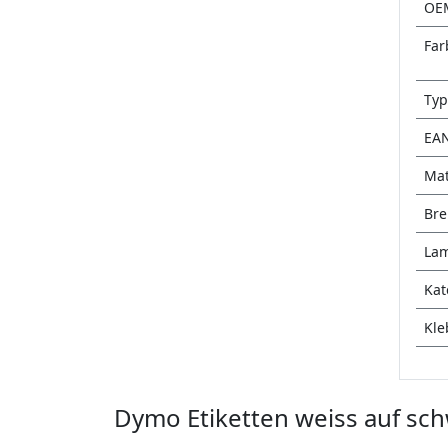
OE
Far
Typ
EA
Mat
Bre
Lam
Kat
Kle
Dymo Etiketten weiss auf sch