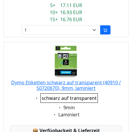
5+ 17.11 EUR
10+ 16.93 EUR
15+ 16.76 EUR
Dymo Etiketten schwarz auf transparent (40910 /
S0720670), 9mm, laminiert
Eigenschaft:
schwarz auf transparent
Eigenschaft:
9mm
Eigenschaft:
Laminiert
Lagerstatus:
📦
Verfügbarkeit & Lieferzeit