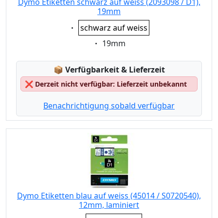
Dymo Etiketten schwarz auf weiss (2093098 / D1),
19mm
Eigenschaft:
schwarz auf weiss
Eigenschaft:
19mm
Lagerstatus:
📦
Verfügbarkeit & Lieferzeit
❌
Derzeit nicht verfügbar: Lieferzeit unbekannt
Benachrichtigung sobald verfügbar
Dymo Etiketten blau auf weiss (45014 / S0720540),
12mm, laminiert
Eigenschaft: