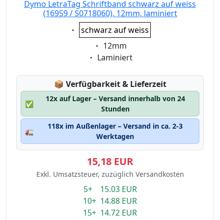
Dymo LetraTag Schriftband schwarz auf weiss
(16959 / S0718060), 12mm, laminiert
Eigenschaft:
schwarz auf weiss
Eigenschaft:
12mm
Eigenschaft:
Laminiert
Lagerstatus:
📦
Verfügbarkeit & Lieferzeit
12x auf Lager – Versand innerhalb von 24
✅
Stunden
118x im Außenlager – Versand in ca. 2-3
🚛
Werktagen
15,18 EUR
Exkl. Umsatzsteuer, zuzüglich Versandkosten
5+ 15.03 EUR
10+ 14.88 EUR
15+ 14.72 EUR