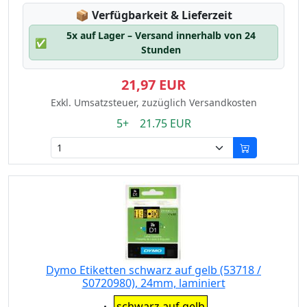
Lagerstatus:
📦
Verfügbarkeit & Lieferzeit
5x auf Lager – Versand innerhalb von 24
✅
Stunden
21,97 EUR
Exkl. Umsatzsteuer, zuzüglich Versandkosten
5+ 21.75 EUR
Dymo Etiketten schwarz auf gelb (53718 /
S0720980), 24mm, laminiert
Eigenschaft:
schwarz auf gelb