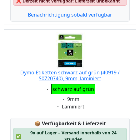
❌
Derzeit nicht verfügbar: Lieferzeit unbekannt
Benachrichtigung sobald verfügbar
Dymo Etiketten schwarz auf grün (40919 /
S0720740), 9mm, laminiert
Eigenschaft:
schwarz auf grün
Eigenschaft:
9mm
Eigenschaft:
Laminiert
Lagerstatus:
📦
Verfügbarkeit & Lieferzeit
9x auf Lager – Versand innerhalb von 24
✅
Stunden