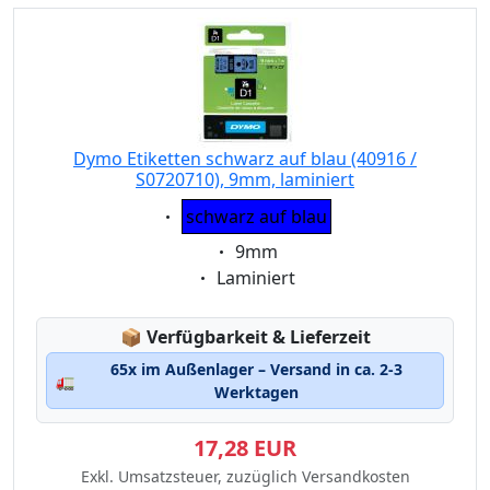
Dymo Etiketten schwarz auf blau (40916 /
S0720710), 9mm, laminiert
Eigenschaft:
schwarz auf blau
Eigenschaft:
9mm
Eigenschaft:
Laminiert
Lagerstatus:
📦
Verfügbarkeit & Lieferzeit
65x im Außenlager – Versand in ca. 2-3
🚛
Werktagen
17,28 EUR
Exkl. Umsatzsteuer, zuzüglich Versandkosten