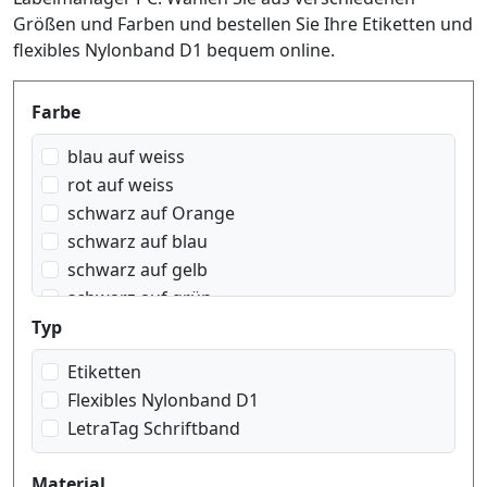
Größen und Farben und bestellen Sie Ihre Etiketten und
flexibles Nylonband D1 bequem online.
Produktfilter
Farbe
blau auf weiss
rot auf weiss
schwarz auf Orange
schwarz auf blau
schwarz auf gelb
schwarz auf grün
schwarz auf rot
Typ
schwarz auf transparent
Etiketten
schwarz auf weiss
Flexibles Nylonband D1
weiss auf rot
LetraTag Schriftband
weiss auf schwarz
weiss auf transparent
Material