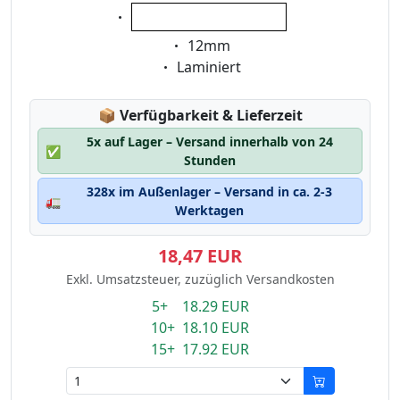
Eigenschaft:
weiss auf transparent
Eigenschaft:
12mm
Eigenschaft:
Laminiert
Lagerstatus:
📦
Verfügbarkeit & Lieferzeit
5x auf Lager – Versand innerhalb von 24
✅
Stunden
328x im Außenlager – Versand in ca. 2-3
🚛
Werktagen
18,47 EUR
Exkl. Umsatzsteuer, zuzüglich Versandkosten
5+ 18.29 EUR
10+ 18.10 EUR
15+ 17.92 EUR