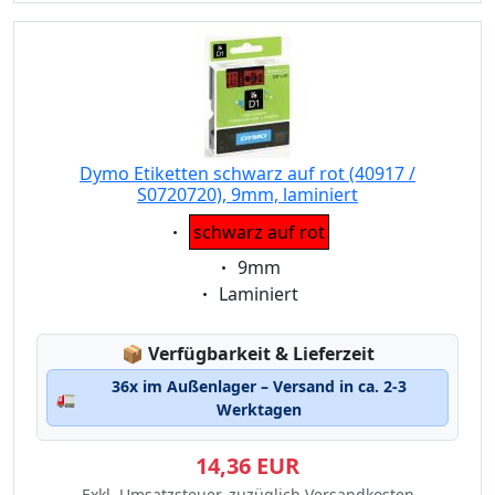
Dymo Etiketten schwarz auf rot (40917 /
S0720720), 9mm, laminiert
Eigenschaft:
schwarz auf rot
Eigenschaft:
9mm
Eigenschaft:
Laminiert
Lagerstatus:
📦
Verfügbarkeit & Lieferzeit
36x im Außenlager – Versand in ca. 2-3
🚛
Werktagen
14,36 EUR
Exkl. Umsatzsteuer, zuzüglich Versandkosten