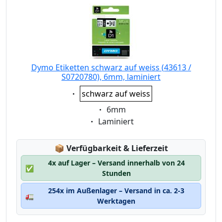
Dymo Etiketten schwarz auf weiss (43613 /
S0720780), 6mm, laminiert
Eigenschaft:
schwarz auf weiss
Eigenschaft:
6mm
Eigenschaft:
Laminiert
Lagerstatus:
📦
Verfügbarkeit & Lieferzeit
4x auf Lager – Versand innerhalb von 24
✅
Stunden
254x im Außenlager – Versand in ca. 2-3
🚛
Werktagen