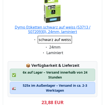
Dymo Etiketten schwarz auf weiss (53713 /
S0720930), 24mm, laminiert
Eigenschaft:
schwarz auf weiss
Eigenschaft:
24mm
Eigenschaft:
Laminiert
Lagerstatus:
📦
Verfügbarkeit & Lieferzeit
6x auf Lager – Versand innerhalb von 24
✅
Stunden
525x im Außenlager – Versand in ca. 2-3
🚛
Werktagen
23,88 EUR