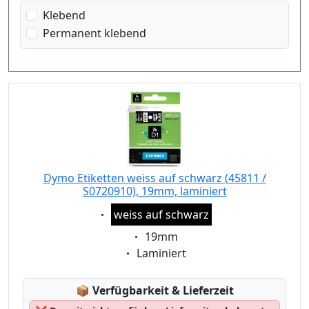
Klebend
Permanent klebend
Dymo Etiketten weiss auf schwarz (45811 /
S0720910), 19mm, laminiert
Eigenschaft:
weiss auf schwarz
Eigenschaft:
19mm
Eigenschaft:
Laminiert
Lagerstatus:
📦
Verfügbarkeit & Lieferzeit