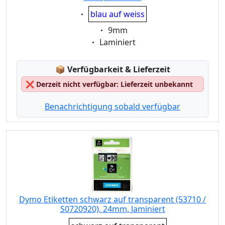
Eigenschaft:
blau auf weiss
Eigenschaft:
9mm
Eigenschaft:
Laminiert
Lagerstatus:
📦
Verfügbarkeit & Lieferzeit
❌
Derzeit nicht verfügbar: Lieferzeit unbekannt
Benachrichtigung sobald verfügbar
Dymo Etiketten schwarz auf transparent (53710 /
S0720920), 24mm, laminiert
Eigenschaft: