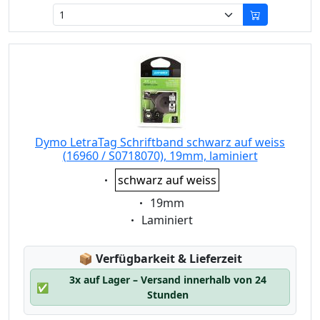
Dymo LetraTag Schriftband schwarz auf weiss
(16960 / S0718070), 19mm, laminiert
Eigenschaft:
schwarz auf weiss
Eigenschaft:
19mm
Eigenschaft:
Laminiert
Lagerstatus:
📦
Verfügbarkeit & Lieferzeit
3x auf Lager – Versand innerhalb von 24
✅
Stunden