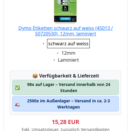
Dymo Etiketten schwarz auf weiss (45013 /
S0720530), 12mm, laminiert
Eigenschaft:
schwarz auf weiss
Eigenschaft:
12mm
Eigenschaft:
Laminiert
Lagerstatus:
📦
Verfügbarkeit & Lieferzeit
98x auf Lager – Versand innerhalb von 24
✅
Stunden
2500x im Außenlager – Versand in ca. 2-3
🚛
Werktagen
15,28 EUR
Exkl. Umsatzsteuer, zuzüglich Versandkosten