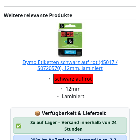
Weitere relevante Produkte
Dymo Etiketten schwarz auf rot (45017 /
S0720570), 12mm, laminiert
Eigenschaft:
schwarz auf rot
Eigenschaft:
12mm
Eigenschaft:
Laminiert
Lagerstatus:
📦
Verfügbarkeit & Lieferzeit
8x auf Lager – Versand innerhalb von 24
✅
Stunden
298x im Außenlager – Versand in ca. 2-3