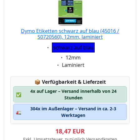
Dymo Etiketten schwarz auf blau (45016 /
S0720560), 12mm, laminiert
Eigenschaft:
schwarz auf blau
Eigenschaft:
12mm
Eigenschaft:
Laminiert
Lagerstatus:
📦
Verfügbarkeit & Lieferzeit
4x auf Lager – Versand innerhalb von 24
✅
Stunden
304x im Außenlager – Versand in ca. 2-3
🚛
Werktagen
18,47 EUR
Exkl. Umsatzsteuer, zuzüglich Versandkosten