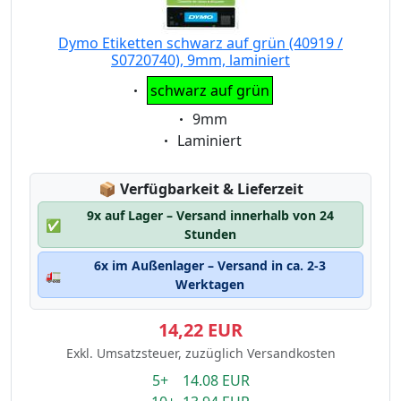
Dymo Etiketten schwarz auf grün (40919 /
S0720740), 9mm, laminiert
Eigenschaft:
schwarz auf grün
Eigenschaft:
9mm
Eigenschaft:
Laminiert
Lagerstatus:
📦
Verfügbarkeit & Lieferzeit
9x auf Lager – Versand innerhalb von 24
✅
Stunden
6x im Außenlager – Versand in ca. 2-3
🚛
Werktagen
14,22 EUR
Exkl. Umsatzsteuer, zuzüglich Versandkosten
5+ 14.08 EUR