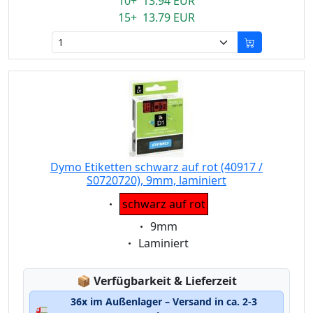
10+ 13.94 EUR
15+ 13.79 EUR
Dymo Etiketten schwarz auf rot (40917 /
S0720720), 9mm, laminiert
Eigenschaft:
schwarz auf rot
Eigenschaft:
9mm
Eigenschaft:
Laminiert
Lagerstatus:
📦
Verfügbarkeit & Lieferzeit
36x im Außenlager – Versand in ca. 2-3
🚛