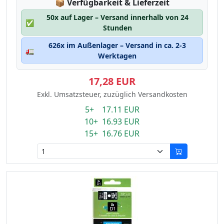
Lagerstatus:
📦
Verfügbarkeit & Lieferzeit
50x auf Lager – Versand innerhalb von 24
✅
Stunden
626x im Außenlager – Versand in ca. 2-3
🚛
Werktagen
17,28 EUR
Exkl. Umsatzsteuer, zuzüglich Versandkosten
5+ 17.11 EUR
10+ 16.93 EUR
15+ 16.76 EUR