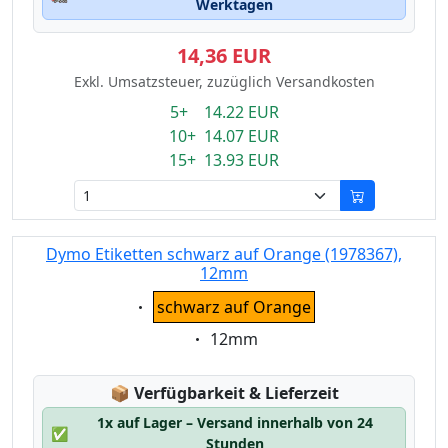
Werktagen
14,36 EUR
Exkl. Umsatzsteuer, zuzüglich Versandkosten
5+ 14.22 EUR
10+ 14.07 EUR
15+ 13.93 EUR
Dymo Etiketten schwarz auf Orange (1978367),
12mm
Eigenschaft:
schwarz auf Orange
Eigenschaft:
12mm
Lagerstatus:
📦
Verfügbarkeit & Lieferzeit
1x auf Lager – Versand innerhalb von 24
✅
Stunden