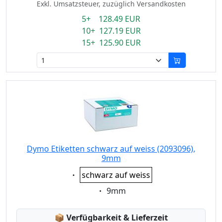
Exkl. Umsatzsteuer, zuzüglich Versandkosten
5+ 128.49 EUR
10+ 127.19 EUR
15+ 125.90 EUR
Dymo Etiketten schwarz auf weiss (2093096),
9mm
Eigenschaft:
schwarz auf weiss
Eigenschaft:
9mm
Lagerstatus:
📦
Verfügbarkeit & Lieferzeit