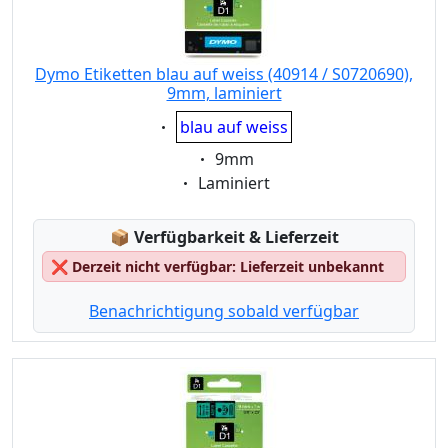
Dymo Etiketten blau auf weiss (40914 / S0720690),
9mm, laminiert
Eigenschaft:
blau auf weiss
Eigenschaft:
9mm
Eigenschaft:
Laminiert
Lagerstatus:
📦
Verfügbarkeit & Lieferzeit
❌
Derzeit nicht verfügbar: Lieferzeit unbekannt
Benachrichtigung sobald verfügbar