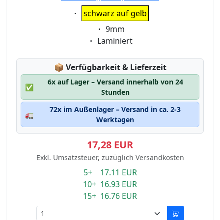
Eigenschaft:
schwarz auf gelb
Eigenschaft:
9mm
Eigenschaft:
Laminiert
Lagerstatus:
📦
Verfügbarkeit & Lieferzeit
6x auf Lager – Versand innerhalb von 24
✅
Stunden
72x im Außenlager – Versand in ca. 2-3
🚛
Werktagen
17,28 EUR
Exkl. Umsatzsteuer, zuzüglich Versandkosten
5+ 17.11 EUR
10+ 16.93 EUR
15+ 16.76 EUR