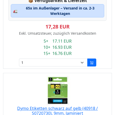
Lagerstatus:
📦
Verfügbarkeit & Lieferzeit
65x im Außenlager – Versand in ca. 2-3
🚛
Werktagen
17,28 EUR
Exkl. Umsatzsteuer, zuzüglich Versandkosten
5+ 17.11 EUR
10+ 16.93 EUR
15+ 16.76 EUR
Dymo Etiketten schwarz auf gelb (40918 /
S0720730), 9mm, laminiert