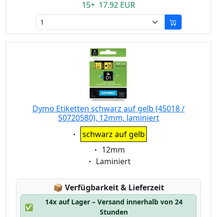
15+ 17.92 EUR
Dymo Etiketten schwarz auf gelb (45018 /
S0720580), 12mm, laminiert
Eigenschaft:
schwarz auf gelb
Eigenschaft:
12mm
Eigenschaft:
Laminiert
Lagerstatus:
📦
Verfügbarkeit & Lieferzeit
14x auf Lager – Versand innerhalb von 24
✅
Stunden