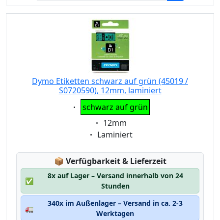
Dymo Etiketten schwarz auf grün (45019 /
S0720590), 12mm, laminiert
Eigenschaft:
schwarz auf grün
Eigenschaft:
12mm
Eigenschaft:
Laminiert
Lagerstatus:
📦
Verfügbarkeit & Lieferzeit
8x auf Lager – Versand innerhalb von 24
✅
Stunden
340x im Außenlager – Versand in ca. 2-3
🚛
Werktagen