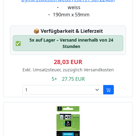
Eigenschaft:
weiss
Eigenschaft:
190mm x 59mm
Lagerstatus:
📦
Verfügbarkeit & Lieferzeit
5x auf Lager – Versand innerhalb von 24
✅
Stunden
28,03 EUR
Exkl. Umsatzsteuer, zuzüglich Versandkosten
5+ 27.75 EUR