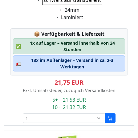
schwarz auf transparent
Eigenschaft:
24mm
Eigenschaft:
Laminiert
Lagerstatus:
📦
Verfügbarkeit & Lieferzeit
1x auf Lager – Versand innerhalb von 24
✅
Stunden
13x im Außenlager – Versand in ca. 2-3
🚛
Werktagen
21,75 EUR
Exkl. Umsatzsteuer, zuzüglich Versandkosten
5+ 21.53 EUR
10+ 21.32 EUR