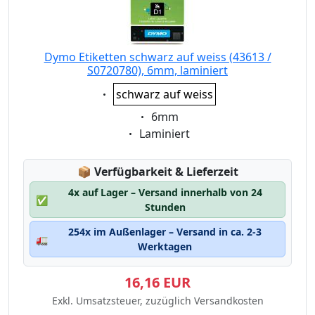
Dymo Etiketten schwarz auf weiss (43613 /
S0720780), 6mm, laminiert
Eigenschaft:
schwarz auf weiss
Eigenschaft:
6mm
Eigenschaft:
Laminiert
Lagerstatus:
📦
Verfügbarkeit & Lieferzeit
4x auf Lager – Versand innerhalb von 24
✅
Stunden
254x im Außenlager – Versand in ca. 2-3
🚛
Werktagen
16,16 EUR
Exkl. Umsatzsteuer, zuzüglich Versandkosten