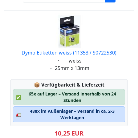
Dymo Etiketten weiss (11353 / S0722530)
Eigenschaft:
weiss
Eigenschaft:
25mm x 13mm
Lagerstatus:
📦
Verfügbarkeit & Lieferzeit
65x auf Lager – Versand innerhalb von 24
✅
Stunden
488x im Außenlager – Versand in ca. 2-3
🚛
Werktagen
10,25 EUR