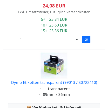
24,08 EUR
Exkl. Umsatzsteuer, zuzüglich Versandkosten
5+ 23.84 EUR
10+ 23.60 EUR
15+ 23.36 EUR
Dymo Etiketten transparent (99013 / S0722410)
Eigenschaft:
transparent
Eigenschaft:
89mm x 36mm
Lagerstatus:
📦
Verfügbarkeit & Lieferzeit