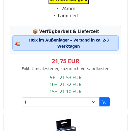
Eigenschaft:
24mm
Eigenschaft:
Laminiert
Lagerstatus:
📦
Verfügbarkeit & Lieferzeit
189x im Außenlager – Versand in ca. 2-3
🚛
Werktagen
21,75 EUR
Exkl. Umsatzsteuer, zuzüglich Versandkosten
5+ 21.53 EUR
10+ 21.32 EUR
15+ 21.10 EUR