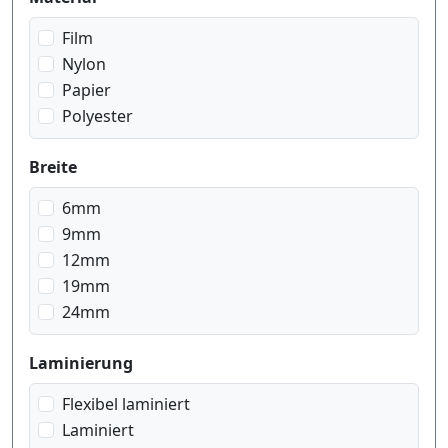
weiss auf schwarz
weiss auf transparent
Film
Nylon
Papier
Polyester
Breite
6mm
9mm
12mm
19mm
24mm
Laminierung
Flexibel laminiert
Laminiert