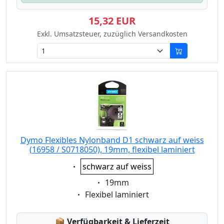
15,32 EUR
Exkl. Umsatzsteuer, zuzüglich Versandkosten
Dymo Flexibles Nylonband D1 schwarz auf weiss
(16958 / S0718050), 19mm, flexibel laminiert
Eigenschaft:
schwarz auf weiss
Eigenschaft:
19mm
Eigenschaft:
Flexibel laminiert
Lagerstatus:
📦
Verfügbarkeit & Lieferzeit