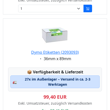
Exkl. Umsatzsteuer, zuzüglich Versandkosten
Dymo Etiketten (2093093)
Eigenschaft:
36mm x 89mm
Lagerstatus:
📦
Verfügbarkeit & Lieferzeit
27x im Außenlager – Versand in ca. 2-3
🚛
Werktagen
99,40 EUR
Exkl. Umsatzsteuer, zuzüglich Versandkosten