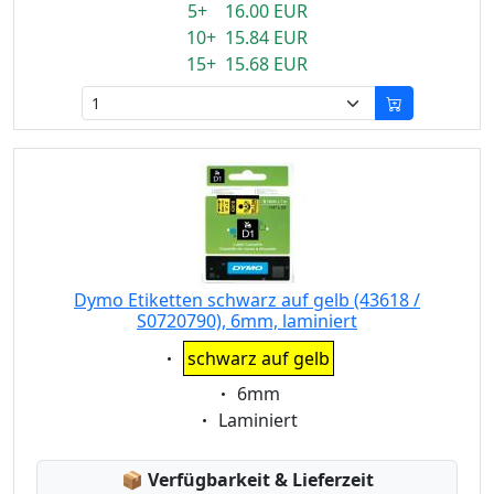
5+ 16.00 EUR
10+ 15.84 EUR
15+ 15.68 EUR
Dymo Etiketten schwarz auf gelb (43618 /
S0720790), 6mm, laminiert
Eigenschaft:
schwarz auf gelb
Eigenschaft:
6mm
Eigenschaft:
Laminiert
Lagerstatus:
📦
Verfügbarkeit & Lieferzeit