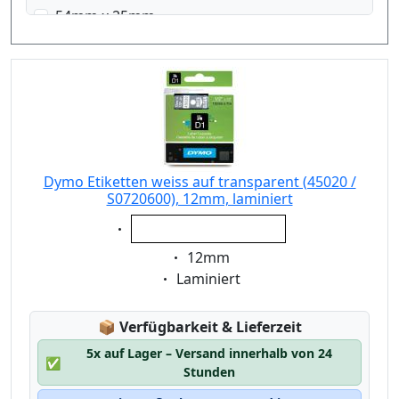
54mm x 25mm
54mm x 101mm
57mm x 32mm
70mm x 54mm
89mm x 28mm
89mm x 36mm
89mm x 41mm
101mm x 54 mm
Dymo Etiketten weiss auf transparent (45020 /
S0720600), 12mm, laminiert
190mm x 38mm
Eigenschaft:
190mm x 59mm
weiss auf transparent
Eigenschaft:
12mm
Eigenschaft:
Laminiert
Lagerstatus:
📦
Verfügbarkeit & Lieferzeit
5x auf Lager – Versand innerhalb von 24
✅
Stunden