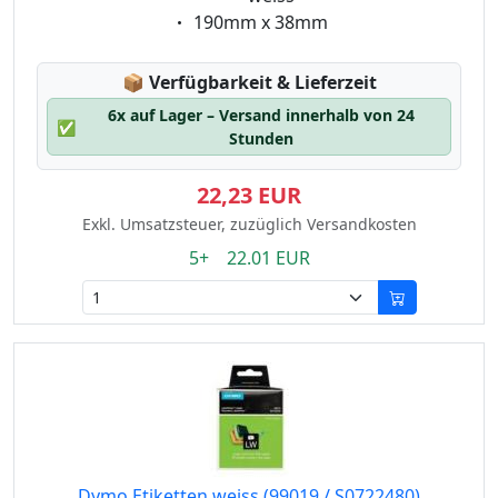
Eigenschaft:
190mm x 38mm
Lagerstatus:
📦
Verfügbarkeit & Lieferzeit
6x auf Lager – Versand innerhalb von 24
✅
Stunden
22,23 EUR
Exkl. Umsatzsteuer, zuzüglich Versandkosten
5+ 22.01 EUR
Dymo Etiketten weiss (99019 / S0722480)