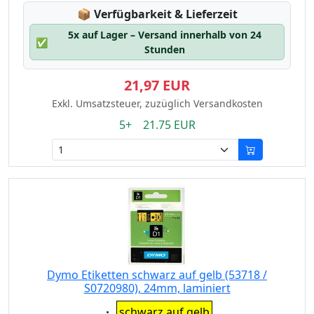
Lagerstatus:
📦
Verfügbarkeit & Lieferzeit
5x auf Lager – Versand innerhalb von 24
✅
Stunden
21,97 EUR
Exkl. Umsatzsteuer, zuzüglich Versandkosten
5+ 21.75 EUR
Dymo Etiketten schwarz auf gelb (53718 /
S0720980), 24mm, laminiert
Eigenschaft:
schwarz auf gelb