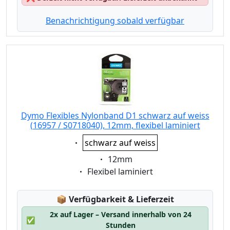
Benachrichtigung sobald verfügbar
Dymo Flexibles Nylonband D1 schwarz auf weiss
(16957 / S0718040), 12mm, flexibel laminiert
Eigenschaft:
schwarz auf weiss
Eigenschaft:
12mm
Eigenschaft:
Flexibel laminiert
Lagerstatus:
📦
Verfügbarkeit & Lieferzeit
2x auf Lager – Versand innerhalb von 24
✅
Stunden