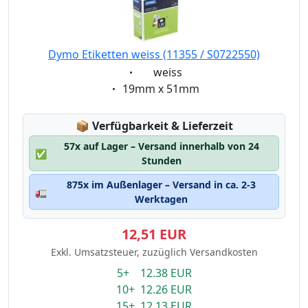
Dymo Etiketten weiss (11355 / S0722550)
Eigenschaft:
weiss
Eigenschaft:
19mm x 51mm
Lagerstatus:
📦
Verfügbarkeit & Lieferzeit
57x auf Lager – Versand innerhalb von 24
✅
Stunden
875x im Außenlager – Versand in ca. 2-3
🚛
Werktagen
12,51 EUR
Exkl. Umsatzsteuer, zuzüglich Versandkosten
5+ 12.38 EUR
10+ 12.26 EUR
15+ 12.13 EUR