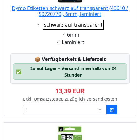
Dymo Etiketten schwarz auf transparent (43610 /
S0720770), 6mm, laminiert
Eigenschaft:
schwarz auf transparent
Eigenschaft:
6mm
Eigenschaft:
Laminiert
Lagerstatus:
📦
Verfügbarkeit & Lieferzeit
2x auf Lager – Versand innerhalb von 24
✅
Stunden
13,39 EUR
Exkl. Umsatzsteuer, zuzüglich Versandkosten