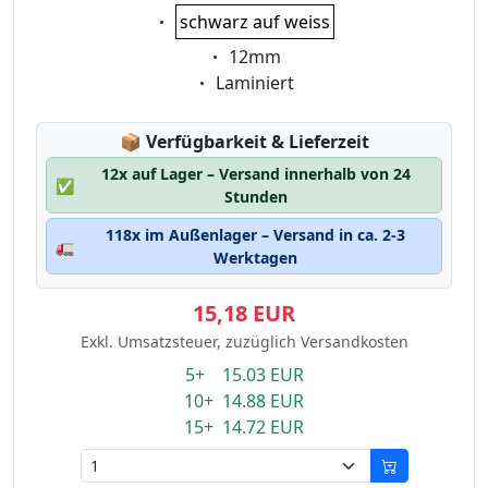
Eigenschaft:
schwarz auf weiss
Eigenschaft:
12mm
Eigenschaft:
Laminiert
Lagerstatus:
📦
Verfügbarkeit & Lieferzeit
12x auf Lager – Versand innerhalb von 24
✅
Stunden
118x im Außenlager – Versand in ca. 2-3
🚛
Werktagen
15,18 EUR
Exkl. Umsatzsteuer, zuzüglich Versandkosten
5+ 15.03 EUR
10+ 14.88 EUR
15+ 14.72 EUR