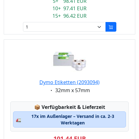
5+ 98.41 EUR
10+ 97.41 EUR
15+ 96.42 EUR
Dymo Etiketten (2093094)
Eigenschaft:
32mm x 57mm
Lagerstatus:
📦
Verfügbarkeit & Lieferzeit
17x im Außenlager – Versand in ca. 2-3
🚛
Werktagen
101,44 EUR