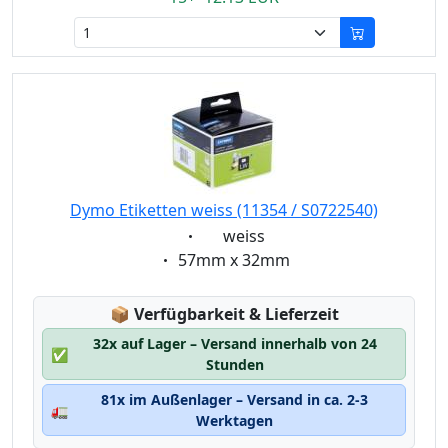
Dymo Etiketten weiss (11354 / S0722540)
Eigenschaft:
weiss
Eigenschaft:
57mm x 32mm
Lagerstatus:
📦
Verfügbarkeit & Lieferzeit
32x auf Lager – Versand innerhalb von 24
✅
Stunden
81x im Außenlager – Versand in ca. 2-3
🚛
Werktagen