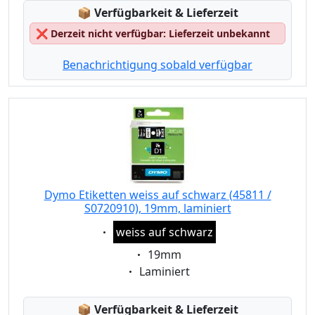
Lagerstatus:
📦
Verfügbarkeit & Lieferzeit
❌
Derzeit nicht verfügbar: Lieferzeit unbekannt
Benachrichtigung sobald verfügbar
Dymo Etiketten weiss auf schwarz (45811 /
S0720910), 19mm, laminiert
Eigenschaft:
weiss auf schwarz
Eigenschaft:
19mm
Eigenschaft:
Laminiert
Lagerstatus:
📦
Verfügbarkeit & Lieferzeit