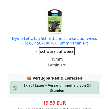
Dymo LetraTag Schriftband schwarz auf weiss
(16960 / S0718070), 19mm, laminiert
Eigenschaft:
schwarz auf weiss
Eigenschaft:
19mm
Eigenschaft:
Laminiert
Lagerstatus:
📦
Verfügbarkeit & Lieferzeit
3x auf Lager – Versand innerhalb von 24
✅
Stunden
19,59 EUR