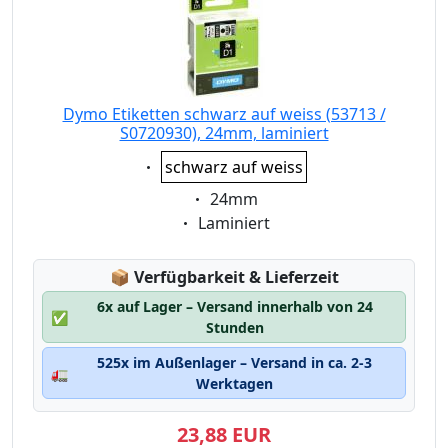
Dymo Etiketten schwarz auf weiss (53713 /
S0720930), 24mm, laminiert
Eigenschaft:
schwarz auf weiss
Eigenschaft:
24mm
Eigenschaft:
Laminiert
Lagerstatus:
📦
Verfügbarkeit & Lieferzeit
6x auf Lager – Versand innerhalb von 24
✅
Stunden
525x im Außenlager – Versand in ca. 2-3
🚛
Werktagen
23,88 EUR