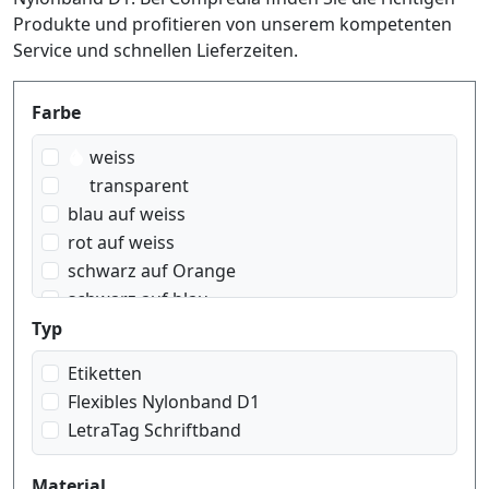
Produkte und profitieren von unserem kompetenten
Service und schnellen Lieferzeiten.
Produktfilter
Farbe
weiss
transparent
blau auf weiss
rot auf weiss
schwarz auf Orange
schwarz auf blau
schwarz auf gelb
Typ
schwarz auf grün
Etiketten
schwarz auf rot
Flexibles Nylonband D1
schwarz auf transparent
LetraTag Schriftband
schwarz auf weiss
weiss auf rot
Material