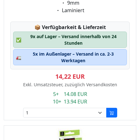
Eigenschaft:
9mm
Eigenschaft:
Laminiert
Lagerstatus:
📦
Verfügbarkeit & Lieferzeit
9x auf Lager – Versand innerhalb von 24
✅
Stunden
5x im Außenlager – Versand in ca. 2-3
🚛
Werktagen
14,22 EUR
Exkl. Umsatzsteuer, zuzüglich Versandkosten
5+ 14.08 EUR
10+ 13.94 EUR