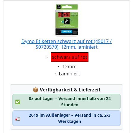
Dymo Etiketten schwarz auf rot (45017 /
S0720570), 12mm, laminiert
Eigenschaft:
schwarz auf rot
Eigenschaft:
12mm
Eigenschaft:
Laminiert
Lagerstatus:
📦
Verfügbarkeit & Lieferzeit
8x auf Lager – Versand innerhalb von 24
✅
Stunden
261x im Außenlager – Versand in ca. 2-3
🚛
Werktagen