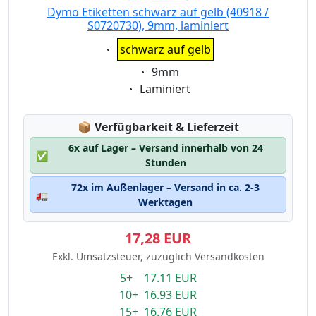
Dymo Etiketten schwarz auf gelb (40918 /
S0720730), 9mm, laminiert
Eigenschaft:
schwarz auf gelb
Eigenschaft:
9mm
Eigenschaft:
Laminiert
Lagerstatus:
📦
Verfügbarkeit & Lieferzeit
6x auf Lager – Versand innerhalb von 24
✅
Stunden
72x im Außenlager – Versand in ca. 2-3
🚛
Werktagen
17,28 EUR
Exkl. Umsatzsteuer, zuzüglich Versandkosten
5+ 17.11 EUR
10+ 16.93 EUR
15+ 16.76 EUR