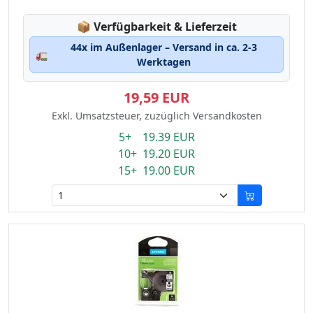
Lagerstatus:
📦
Verfügbarkeit & Lieferzeit
44x im Außenlager – Versand in ca. 2-3
🚛
Werktagen
19,59 EUR
Exkl. Umsatzsteuer, zuzüglich Versandkosten
5+ 19.39 EUR
10+ 19.20 EUR
15+ 19.00 EUR