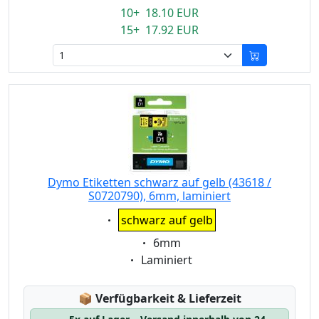
10+ 18.10 EUR
15+ 17.92 EUR
Dymo Etiketten schwarz auf gelb (43618 /
S0720790), 6mm, laminiert
Eigenschaft:
schwarz auf gelb
Eigenschaft:
6mm
Eigenschaft:
Laminiert
Lagerstatus:
📦
Verfügbarkeit & Lieferzeit