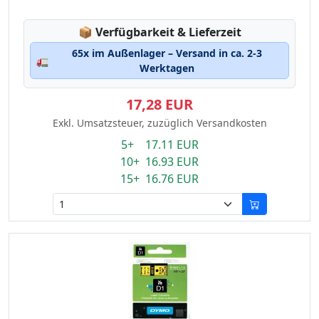
Lagerstatus:
📦
Verfügbarkeit & Lieferzeit
65x im Außenlager – Versand in ca. 2-3
🚛
Werktagen
17,28 EUR
Exkl. Umsatzsteuer, zuzüglich Versandkosten
5+ 17.11 EUR
10+ 16.93 EUR
15+ 16.76 EUR