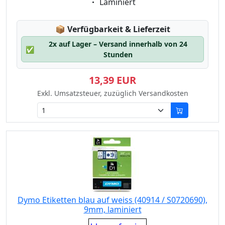
Eigenschaft:
Laminiert
Lagerstatus:
📦
Verfügbarkeit & Lieferzeit
2x auf Lager – Versand innerhalb von 24
✅
Stunden
13,39 EUR
Exkl. Umsatzsteuer, zuzüglich Versandkosten
Dymo Etiketten blau auf weiss (40914 / S0720690),
9mm, laminiert
Eigenschaft: