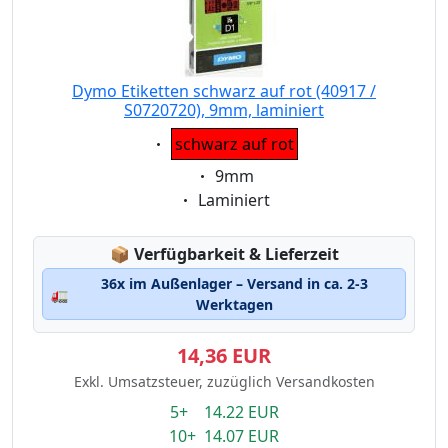
Dymo Etiketten schwarz auf rot (40917 /
S0720720), 9mm, laminiert
Eigenschaft:
schwarz auf rot
Eigenschaft:
9mm
Eigenschaft:
Laminiert
Lagerstatus:
📦
Verfügbarkeit & Lieferzeit
36x im Außenlager – Versand in ca. 2-3
🚛
Werktagen
14,36 EUR
Exkl. Umsatzsteuer, zuzüglich Versandkosten
5+ 14.22 EUR
10+ 14.07 EUR