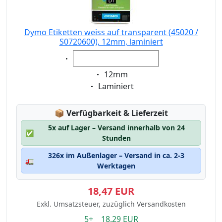
Dymo Etiketten weiss auf transparent (45020 /
S0720600), 12mm, laminiert
Eigenschaft:
weiss auf transparent
Eigenschaft:
12mm
Eigenschaft:
Laminiert
Lagerstatus:
📦
Verfügbarkeit & Lieferzeit
5x auf Lager – Versand innerhalb von 24
✅
Stunden
326x im Außenlager – Versand in ca. 2-3
🚛
Werktagen
18,47 EUR
Exkl. Umsatzsteuer, zuzüglich Versandkosten
5+ 18.29 EUR