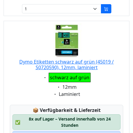
Dymo Etiketten schwarz auf grün (45019 /
S0720590), 12mm, laminiert
Eigenschaft:
schwarz auf grün
Eigenschaft:
12mm
Eigenschaft:
Laminiert
Lagerstatus:
📦
Verfügbarkeit & Lieferzeit
8x auf Lager – Versand innerhalb von 24
✅
Stunden