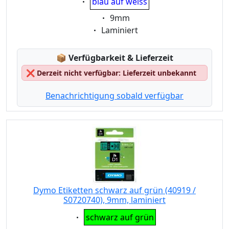
blau auf weiss
Eigenschaft:
9mm
Eigenschaft:
Laminiert
Lagerstatus:
📦
Verfügbarkeit & Lieferzeit
❌
Derzeit nicht verfügbar: Lieferzeit unbekannt
Benachrichtigung sobald verfügbar
Dymo Etiketten schwarz auf grün (40919 /
S0720740), 9mm, laminiert
Eigenschaft:
schwarz auf grün