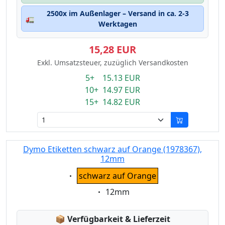
2500x im Außenlager – Versand in ca. 2-3
🚛
Werktagen
15,28 EUR
Exkl. Umsatzsteuer, zuzüglich Versandkosten
5+ 15.13 EUR
10+ 14.97 EUR
15+ 14.82 EUR
Dymo Etiketten schwarz auf Orange (1978367),
12mm
Eigenschaft:
schwarz auf Orange
Eigenschaft:
12mm
Lagerstatus:
📦
Verfügbarkeit & Lieferzeit