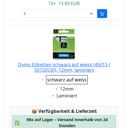
15+ 13.93 EUR
Dymo Etiketten schwarz auf weiss (45013 /
S0720530), 12mm, laminiert
Eigenschaft:
schwarz auf weiss
Eigenschaft:
12mm
Eigenschaft:
Laminiert
Lagerstatus:
📦
Verfügbarkeit & Lieferzeit
98x auf Lager – Versand innerhalb von 24
✅
Stunden