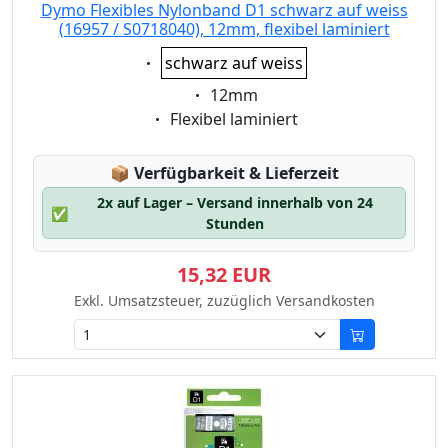
Dymo Flexibles Nylonband D1 schwarz auf weiss
(16957 / S0718040), 12mm, flexibel laminiert
Eigenschaft:
schwarz auf weiss
Eigenschaft:
12mm
Eigenschaft:
Flexibel laminiert
Lagerstatus:
📦
Verfügbarkeit & Lieferzeit
2x auf Lager – Versand innerhalb von 24
✅
Stunden
15,32 EUR
Exkl. Umsatzsteuer, zuzüglich Versandkosten