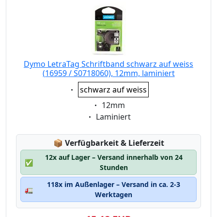
Dymo LetraTag Schriftband schwarz auf weiss
(16959 / S0718060), 12mm, laminiert
Eigenschaft:
schwarz auf weiss
Eigenschaft:
12mm
Eigenschaft:
Laminiert
Lagerstatus:
📦
Verfügbarkeit & Lieferzeit
12x auf Lager – Versand innerhalb von 24
✅
Stunden
118x im Außenlager – Versand in ca. 2-3
🚛
Werktagen