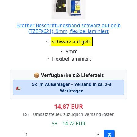
Brother Beschriftungsband schwarz auf gelb
(TZEFX621), 9mm, flexibel laminiert
Eigenschaft:
schwarz auf gelb
Eigenschaft:
9mm
Eigenschaft:
Flexibel laminiert
Lagerstatus:
📦
Verfügbarkeit & Lieferzeit
5x im Außenlager – Versand in ca. 2-3
🚛
Werktagen
14,87 EUR
Exkl. Umsatzsteuer, zuzüglich Versandkosten
5+ 14.72 EUR