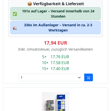
Lagerstatus:
📦
Verfügbarkeit & Lieferzeit
101x auf Lager – Versand innerhalb von 24
✅
Stunden
336x im Außenlager – Versand in ca. 2-3
🚛
Werktagen
17,94 EUR
Exkl. Umsatzsteuer, zuzüglich Versandkosten
5+ 17.76 EUR
10+ 17.58 EUR
15+ 17.40 EUR