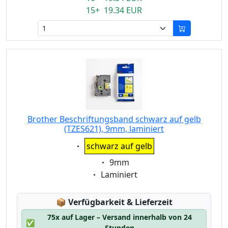
15+ 19.34 EUR
Brother Beschriftungsband schwarz auf gelb
(TZES621), 9mm, laminiert
Eigenschaft:
schwarz auf gelb
Eigenschaft:
9mm
Eigenschaft:
Laminiert
Lagerstatus:
📦
Verfügbarkeit & Lieferzeit
75x auf Lager – Versand innerhalb von 24
✅
Stunden