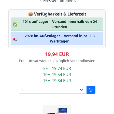
Eigenschaft:
Flexibel laminiert
Lagerstatus:
📦
Verfügbarkeit & Lieferzeit
101x auf Lager – Versand innerhalb von 24
✅
Stunden
297x im Außenlager – Versand in ca. 2-3
🚛
Werktagen
19,94 EUR
Exkl. Umsatzsteuer, zuzüglich Versandkosten
5+ 19.74 EUR
10+ 19.54 EUR
15+ 19.34 EUR