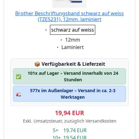
Brother Beschriftungsband schwarz auf weiss
(TZES231), 12mm, laminiert
Eigenschaft:
schwarz auf weiss
Eigenschaft:
12mm
Eigenschaft:
Laminiert
Lagerstatus:
📦
Verfügbarkeit & Lieferzeit
101x auf Lager – Versand innerhalb von 24
✅
Stunden
577x im Außenlager – Versand in ca. 2-3
🚛
Werktagen
19,94 EUR
Exkl. Umsatzsteuer, zuzüglich Versandkosten
5+ 19.74 EUR
10+ 19.54 EUR