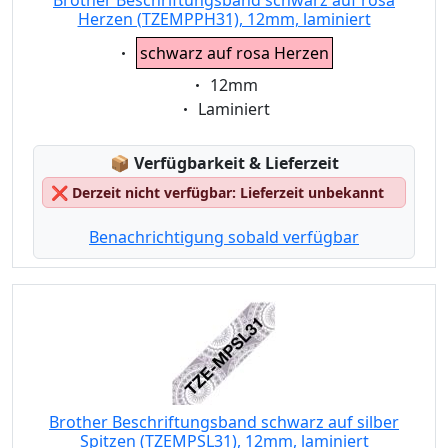
Brother Beschriftungsband schwarz auf rosa
Herzen (TZEMPPH31), 12mm, laminiert
Eigenschaft:
schwarz auf rosa Herzen
Eigenschaft:
12mm
Eigenschaft:
Laminiert
Lagerstatus:
📦
Verfügbarkeit & Lieferzeit
❌
Derzeit nicht verfügbar: Lieferzeit unbekannt
Benachrichtigung sobald verfügbar
Brother Beschriftungsband schwarz auf silber
Spitzen (TZEMPSL31), 12mm, laminiert