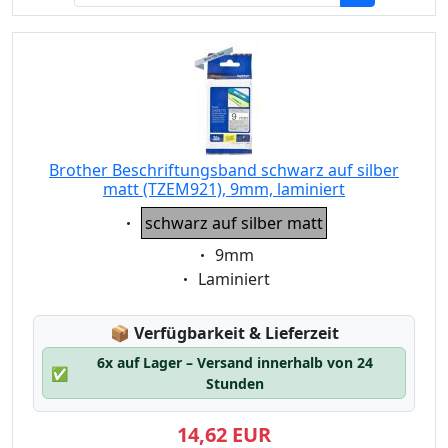
Brother Beschriftungsband schwarz auf silber
matt (TZEM921), 9mm, laminiert
Eigenschaft:
schwarz auf silber matt
Eigenschaft:
9mm
Eigenschaft:
Laminiert
Lagerstatus:
📦
Verfügbarkeit & Lieferzeit
6x auf Lager – Versand innerhalb von 24
✅
Stunden
14,62 EUR