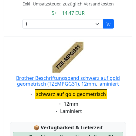
Exkl. Umsatzsteuer, zuzüglich Versandkosten
5+ 14.47 EUR
Brother Beschriftungsband schwarz auf gold
geometrisch (TZEMPGG31), 12mm, laminiert
Eigenschaft:
schwarz auf gold geometrisch
Eigenschaft:
12mm
Eigenschaft:
Laminiert
Lagerstatus:
📦
Verfügbarkeit & Lieferzeit