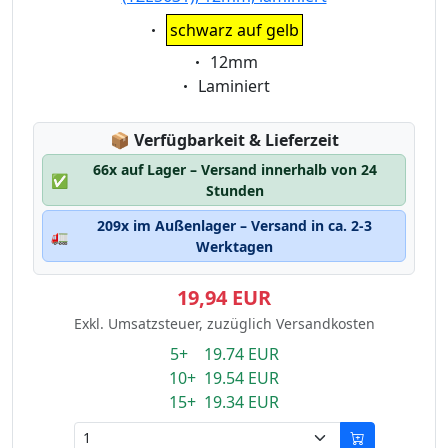
Eigenschaft:
schwarz auf gelb
Eigenschaft:
12mm
Eigenschaft:
Laminiert
Lagerstatus:
📦
Verfügbarkeit & Lieferzeit
66x auf Lager – Versand innerhalb von 24
✅
Stunden
209x im Außenlager – Versand in ca. 2-3
🚛
Werktagen
19,94 EUR
Exkl. Umsatzsteuer, zuzüglich Versandkosten
5+ 19.74 EUR
10+ 19.54 EUR
15+ 19.34 EUR