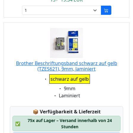
Brother Beschriftungsband schwarz auf gelb
(TZES621), 9mm, laminiert
Eigenschaft:
schwarz auf gelb
Eigenschaft:
9mm
Eigenschaft:
Laminiert
Lagerstatus:
📦
Verfügbarkeit & Lieferzeit
75x auf Lager – Versand innerhalb von 24
✅
Stunden