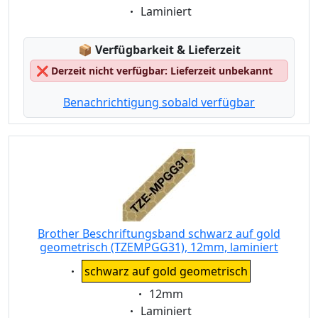
Eigenschaft:
Laminiert
Lagerstatus:
📦
Verfügbarkeit & Lieferzeit
❌
Derzeit nicht verfügbar: Lieferzeit unbekannt
Benachrichtigung sobald verfügbar
Brother Beschriftungsband schwarz auf gold
geometrisch (TZEMPGG31), 12mm, laminiert
Eigenschaft:
schwarz auf gold geometrisch
Eigenschaft:
12mm
Eigenschaft:
Laminiert