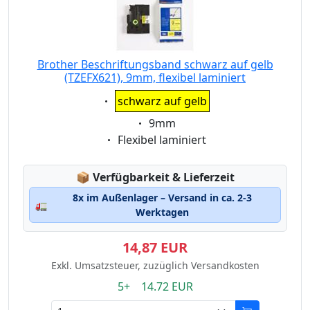
Brother Beschriftungsband schwarz auf gelb
(TZEFX621), 9mm, flexibel laminiert
Eigenschaft:
schwarz auf gelb
Eigenschaft:
9mm
Eigenschaft:
Flexibel laminiert
Lagerstatus:
📦
Verfügbarkeit & Lieferzeit
8x im Außenlager – Versand in ca. 2-3
🚛
Werktagen
14,87 EUR
Exkl. Umsatzsteuer, zuzüglich Versandkosten
5+ 14.72 EUR