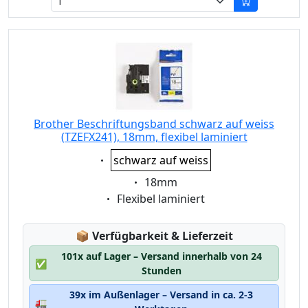
Brother Beschriftungsband schwarz auf weiss
(TZEFX241), 18mm, flexibel laminiert
Eigenschaft:
schwarz auf weiss
Eigenschaft:
18mm
Eigenschaft:
Flexibel laminiert
Lagerstatus:
📦
Verfügbarkeit & Lieferzeit
101x auf Lager – Versand innerhalb von 24
✅
Stunden
39x im Außenlager – Versand in ca. 2-3
🚛