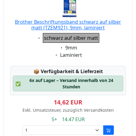
Brother Beschriftungsband schwarz auf silber
matt (TZEM921), 9mm, laminiert
Eigenschaft:
schwarz auf silber matt
Eigenschaft:
9mm
Eigenschaft:
Laminiert
Lagerstatus:
📦
Verfügbarkeit & Lieferzeit
6x auf Lager – Versand innerhalb von 24
✅
Stunden
14,62 EUR
Exkl. Umsatzsteuer, zuzüglich Versandkosten
5+ 14.47 EUR