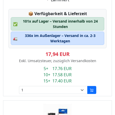
Lagerstatus:
📦
Verfügbarkeit & Lieferzeit
101x auf Lager – Versand innerhalb von 24
✅
Stunden
336x im Außenlager – Versand in ca. 2-3
🚛
Werktagen
17,94 EUR
Exkl. Umsatzsteuer, zuzüglich Versandkosten
5+ 17.76 EUR
10+ 17.58 EUR
15+ 17.40 EUR