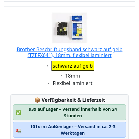
Brother Beschriftungsband schwarz auf gelb
(TZEFX641), 18mm, flexibel laminiert
Eigenschaft:
schwarz auf gelb
Eigenschaft:
18mm
Eigenschaft:
Flexibel laminiert
Lagerstatus:
📦
Verfügbarkeit & Lieferzeit
93x auf Lager – Versand innerhalb von 24
✅
Stunden
101x im Außenlager – Versand in ca. 2-3
🚛
Werktagen