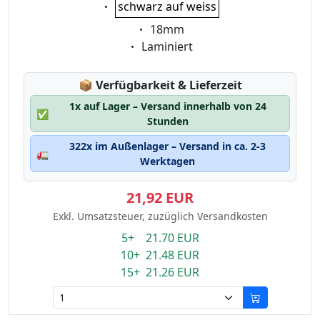
Eigenschaft:
schwarz auf weiss
Eigenschaft:
18mm
Eigenschaft:
Laminiert
Lagerstatus:
📦
Verfügbarkeit & Lieferzeit
1x auf Lager – Versand innerhalb von 24
✅
Stunden
322x im Außenlager – Versand in ca. 2-3
🚛
Werktagen
21,92 EUR
Exkl. Umsatzsteuer, zuzüglich Versandkosten
5+ 21.70 EUR
10+ 21.48 EUR
15+ 21.26 EUR