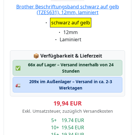
Brother Beschriftungsband schwarz auf gelb
(TZES631), 12mm, laminiert
Eigenschaft:
schwarz auf gelb
Eigenschaft:
12mm
Eigenschaft:
Laminiert
Lagerstatus:
📦
Verfügbarkeit & Lieferzeit
66x auf Lager – Versand innerhalb von 24
✅
Stunden
209x im Außenlager – Versand in ca. 2-3
🚛
Werktagen
19,94 EUR
Exkl. Umsatzsteuer, zuzüglich Versandkosten
5+ 19.74 EUR
10+ 19.54 EUR
15+ 19.34 EUR