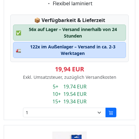
Eigenschaft:
Flexibel laminiert
Lagerstatus:
📦
Verfügbarkeit & Lieferzeit
56x auf Lager – Versand innerhalb von 24
✅
Stunden
122x im Außenlager – Versand in ca. 2-3
🚛
Werktagen
19,94 EUR
Exkl. Umsatzsteuer, zuzüglich Versandkosten
5+ 19.74 EUR
10+ 19.54 EUR
15+ 19.34 EUR