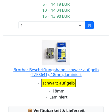
5+ 14.19 EUR
10+ 14.04 EUR
15+ 13.90 EUR
Brother Beschriftungsband schwarz auf gelb
(TZES641), 18mm, laminiert
Eigenschaft:
schwarz auf gelb
Eigenschaft:
18mm
Eigenschaft:
Laminiert
Lagerstatus:
📦
Verfügbarkeit & Lieferzeit