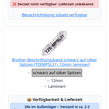
❌
Derzeit nicht verfügbar: Lieferzeit unbekannt
Benachrichtigung sobald verfügbar
Brother Beschriftungsband schwarz auf silber
Spitzen (TZEMPSL31), 12mm, laminiert
Eigenschaft:
schwarz auf silber Spitzen
Eigenschaft:
12mm
Eigenschaft:
Laminiert
Lagerstatus:
📦
Verfügbarkeit & Lieferzeit
29x im Außenlager – Versand in ca. 2-3