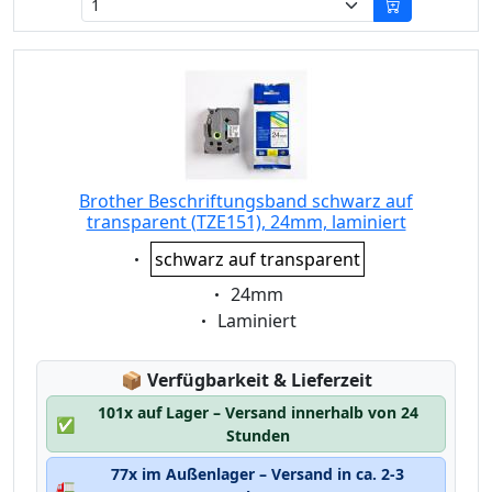
Brother Beschriftungsband schwarz auf
transparent (TZE151), 24mm, laminiert
Eigenschaft:
schwarz auf transparent
Eigenschaft:
24mm
Eigenschaft:
Laminiert
Lagerstatus:
📦
Verfügbarkeit & Lieferzeit
101x auf Lager – Versand innerhalb von 24
✅
Stunden
77x im Außenlager – Versand in ca. 2-3
🚛