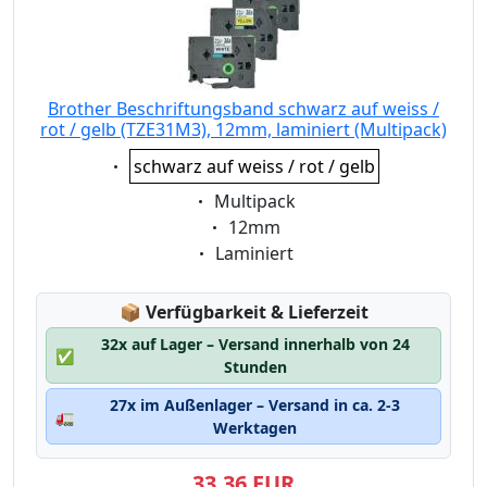
Brother Beschriftungsband schwarz auf weiss /
rot / gelb (TZE31M3), 12mm, laminiert (Multipack)
Eigenschaft:
schwarz auf weiss / rot / gelb
Eigenschaft:
Multipack
Eigenschaft:
12mm
Eigenschaft:
Laminiert
Lagerstatus:
📦
Verfügbarkeit & Lieferzeit
32x auf Lager – Versand innerhalb von 24
✅
Stunden
27x im Außenlager – Versand in ca. 2-3
🚛
Werktagen
33,36 EUR