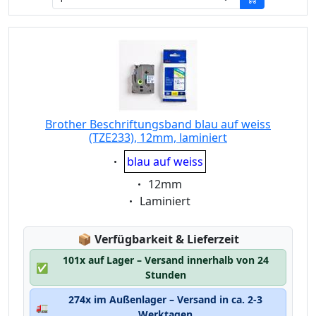
Brother Beschriftungsband blau auf weiss
(TZE233), 12mm, laminiert
Eigenschaft:
blau auf weiss
Eigenschaft:
12mm
Eigenschaft:
Laminiert
Lagerstatus:
📦
Verfügbarkeit & Lieferzeit
101x auf Lager – Versand innerhalb von 24
✅
Stunden
274x im Außenlager – Versand in ca. 2-3
🚛
Werktagen