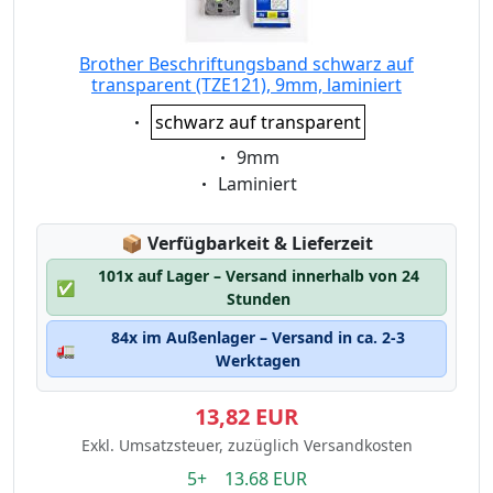
Brother Beschriftungsband schwarz auf
transparent (TZE121), 9mm, laminiert
Eigenschaft:
schwarz auf transparent
Eigenschaft:
9mm
Eigenschaft:
Laminiert
Lagerstatus:
📦
Verfügbarkeit & Lieferzeit
101x auf Lager – Versand innerhalb von 24
✅
Stunden
84x im Außenlager – Versand in ca. 2-3
🚛
Werktagen
13,82 EUR
Exkl. Umsatzsteuer, zuzüglich Versandkosten
5+ 13.68 EUR