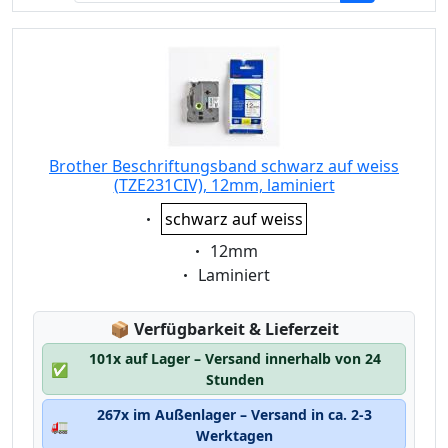
Brother Beschriftungsband schwarz auf weiss
(TZE231CIV), 12mm, laminiert
Eigenschaft:
schwarz auf weiss
Eigenschaft:
12mm
Eigenschaft:
Laminiert
Lagerstatus:
📦
Verfügbarkeit & Lieferzeit
101x auf Lager – Versand innerhalb von 24
✅
Stunden
267x im Außenlager – Versand in ca. 2-3
🚛
Werktagen