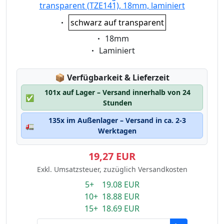
transparent (TZE141), 18mm, laminiert
Eigenschaft:
schwarz auf transparent
Eigenschaft:
18mm
Eigenschaft:
Laminiert
Lagerstatus:
📦
Verfügbarkeit & Lieferzeit
101x auf Lager – Versand innerhalb von 24
✅
Stunden
135x im Außenlager – Versand in ca. 2-3
🚛
Werktagen
19,27 EUR
Exkl. Umsatzsteuer, zuzüglich Versandkosten
5+ 19.08 EUR
10+ 18.88 EUR
15+ 18.69 EUR