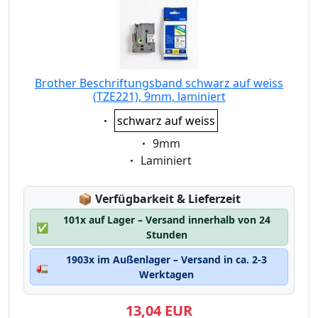
Brother Beschriftungsband schwarz auf weiss
(TZE221), 9mm, laminiert
Eigenschaft:
schwarz auf weiss
Eigenschaft:
9mm
Eigenschaft:
Laminiert
Lagerstatus:
📦
Verfügbarkeit & Lieferzeit
101x auf Lager – Versand innerhalb von 24
✅
Stunden
1903x im Außenlager – Versand in ca. 2-3
🚛
Werktagen
13,04 EUR