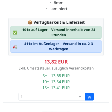
Eigenschaft:
6mm
Eigenschaft:
Laminiert
Lagerstatus:
📦
Verfügbarkeit & Lieferzeit
101x auf Lager – Versand innerhalb von 24
✅
Stunden
411x im Außenlager – Versand in ca. 2-3
🚛
Werktagen
13,82 EUR
Exkl. Umsatzsteuer, zuzüglich Versandkosten
5+ 13.68 EUR
10+ 13.54 EUR
15+ 13.41 EUR