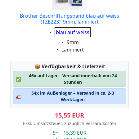
Brother Beschriftungsband blau auf weiss
(TZE223), 9mm, laminiert
Eigenschaft:
blau auf weiss
Eigenschaft:
9mm
Eigenschaft:
Laminiert
Lagerstatus:
📦
Verfügbarkeit & Lieferzeit
46x auf Lager – Versand innerhalb von 24
✅
Stunden
54x im Außenlager – Versand in ca. 2-3
🚛
Werktagen
15,55 EUR
Exkl. Umsatzsteuer, zuzüglich Versandkosten
5+ 15.39 EUR