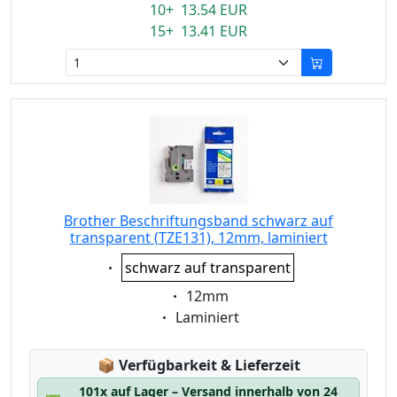
10+ 13.54 EUR
15+ 13.41 EUR
Brother Beschriftungsband schwarz auf
transparent (TZE131), 12mm, laminiert
Eigenschaft:
schwarz auf transparent
Eigenschaft:
12mm
Eigenschaft:
Laminiert
Lagerstatus:
📦
Verfügbarkeit & Lieferzeit
101x auf Lager – Versand innerhalb von 24