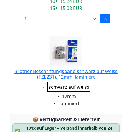
10+ 15.24 EUR
15+ 15.08 EUR
Brother Beschriftungsband schwarz auf weiss
(TZE231), 12mm, laminiert
Eigenschaft:
schwarz auf weiss
Eigenschaft:
12mm
Eigenschaft:
Laminiert
Lagerstatus:
📦
Verfügbarkeit & Lieferzeit
101x auf Lager – Versand innerhalb von 24
✅