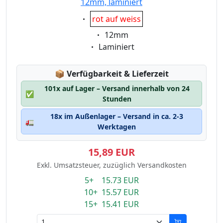
12mm, laminiert
Eigenschaft:
rot auf weiss
Eigenschaft:
12mm
Eigenschaft:
Laminiert
Lagerstatus:
📦
Verfügbarkeit & Lieferzeit
101x auf Lager – Versand innerhalb von 24
✅
Stunden
18x im Außenlager – Versand in ca. 2-3
🚛
Werktagen
15,89 EUR
Exkl. Umsatzsteuer, zuzüglich Versandkosten
5+ 15.73 EUR
10+ 15.57 EUR
15+ 15.41 EUR