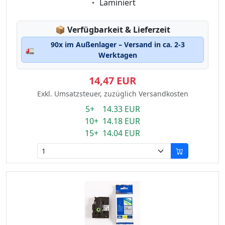
Eigenschaft:
Laminiert
Lagerstatus:
📦
Verfügbarkeit & Lieferzeit
90x im Außenlager – Versand in ca. 2-3
🚛
Werktagen
14,47 EUR
Exkl. Umsatzsteuer, zuzüglich Versandkosten
5+ 14.33 EUR
10+ 14.18 EUR
15+ 14.04 EUR