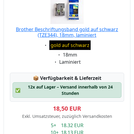
Brother Beschriftungsband gold auf schwarz
(TZE344), 18mm, laminiert
Eigenschaft:
gold auf schwarz
Eigenschaft:
18mm
Eigenschaft:
Laminiert
Lagerstatus:
📦
Verfügbarkeit & Lieferzeit
12x auf Lager – Versand innerhalb von 24
✅
Stunden
18,50 EUR
Exkl. Umsatzsteuer, zuzüglich Versandkosten
5+ 18.32 EUR
10+ 18.13 EUR