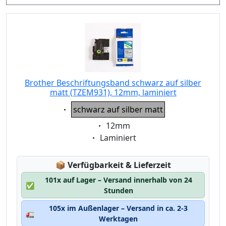
Brother Beschriftungsband schwarz auf silber
matt (TZEM931), 12mm, laminiert
Eigenschaft:
schwarz auf silber matt
Eigenschaft:
12mm
Eigenschaft:
Laminiert
Lagerstatus:
📦
Verfügbarkeit & Lieferzeit
101x auf Lager – Versand innerhalb von 24
✅
Stunden
105x im Außenlager – Versand in ca. 2-3
🚛
Werktagen