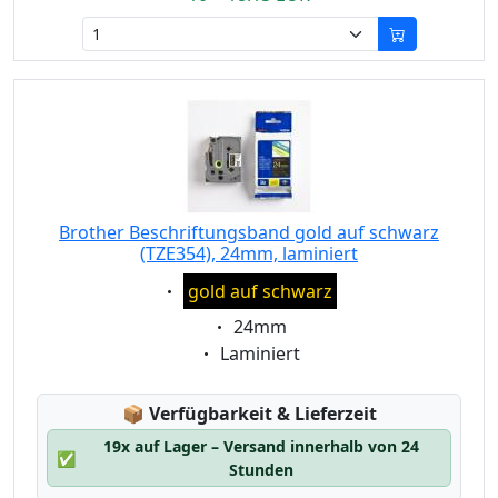
Brother Beschriftungsband gold auf schwarz
(TZE354), 24mm, laminiert
Eigenschaft:
gold auf schwarz
Eigenschaft:
24mm
Eigenschaft:
Laminiert
Lagerstatus:
📦
Verfügbarkeit & Lieferzeit
19x auf Lager – Versand innerhalb von 24
✅
Stunden