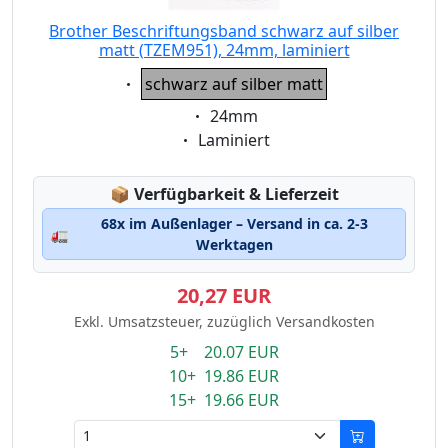
Brother Beschriftungsband schwarz auf silber
matt (TZEM951), 24mm, laminiert
Eigenschaft:
schwarz auf silber matt
Eigenschaft:
24mm
Eigenschaft:
Laminiert
Lagerstatus:
📦
Verfügbarkeit & Lieferzeit
68x im Außenlager – Versand in ca. 2-3
🚛
Werktagen
20,27 EUR
Exkl. Umsatzsteuer, zuzüglich Versandkosten
5+ 20.07 EUR
10+ 19.86 EUR
15+ 19.66 EUR