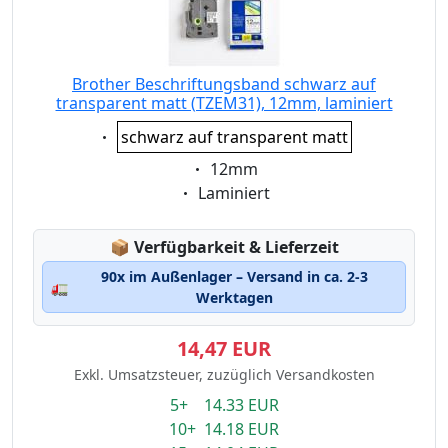
Brother Beschriftungsband schwarz auf
transparent matt (TZEM31), 12mm, laminiert
Eigenschaft:
schwarz auf transparent matt
Eigenschaft:
12mm
Eigenschaft:
Laminiert
Lagerstatus:
📦
Verfügbarkeit & Lieferzeit
90x im Außenlager – Versand in ca. 2-3
🚛
Werktagen
14,47 EUR
Exkl. Umsatzsteuer, zuzüglich Versandkosten
5+ 14.33 EUR
10+ 14.18 EUR