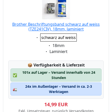
Brother Beschriftungsband schwarz auf weiss
(TZE241CIV), 18mm, laminiert
Eigenschaft:
schwarz auf weiss
Eigenschaft:
18mm
Eigenschaft:
Laminiert
Lagerstatus:
📦
Verfügbarkeit & Lieferzeit
101x auf Lager – Versand innerhalb von 24
✅
Stunden
24x im Außenlager – Versand in ca. 2-3
🚛
Werktagen
14,99 EUR
Exkl. Umsatzsteuer, zuzüglich Versandkosten