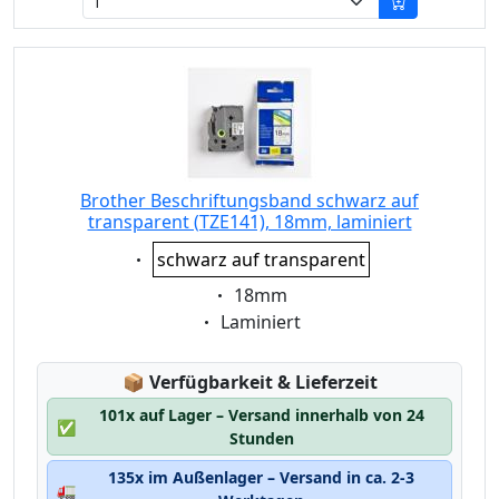
Brother Beschriftungsband schwarz auf
transparent (TZE141), 18mm, laminiert
Eigenschaft:
schwarz auf transparent
Eigenschaft:
18mm
Eigenschaft:
Laminiert
Lagerstatus:
📦
Verfügbarkeit & Lieferzeit
101x auf Lager – Versand innerhalb von 24
✅
Stunden
135x im Außenlager – Versand in ca. 2-3
🚛