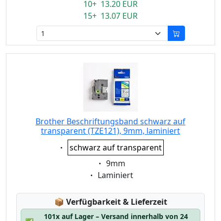
10+ 13.20 EUR
15+ 13.07 EUR
Brother Beschriftungsband schwarz auf
transparent (TZE121), 9mm, laminiert
Eigenschaft:
schwarz auf transparent
Eigenschaft:
9mm
Eigenschaft:
Laminiert
Lagerstatus:
📦
Verfügbarkeit & Lieferzeit
101x auf Lager – Versand innerhalb von 24