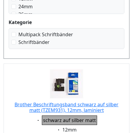
schwarz auf transparent
24mm
schwarz auf transparent matt
36mm
schwarz auf weiss
Kategorie
weiss auf rot
weiss auf schwarz
Multipack Schriftbänder
Schriftbänder
Brother Beschriftungsband schwarz auf silber
matt (TZEM931), 12mm, laminiert
Eigenschaft:
schwarz auf silber matt
Eigenschaft:
12mm