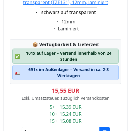
transparent (TZE131), 12mm, laminiert
Eigenschaft:
schwarz auf transparent
Eigenschaft:
12mm
Eigenschaft:
Laminiert
Lagerstatus:
📦
Verfügbarkeit & Lieferzeit
101x auf Lager – Versand innerhalb von 24
✅
Stunden
691x im Außenlager – Versand in ca. 2-3
🚛
Werktagen
15,55 EUR
Exkl. Umsatzsteuer, zuzüglich Versandkosten
5+ 15.39 EUR
10+ 15.24 EUR
15+ 15.08 EUR