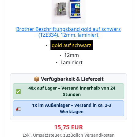
Brother Beschriftungsband gold auf schwarz
(TZE334), 12mm, laminiert
Eigenschaft:
gold auf schwarz
Eigenschaft:
12mm
Eigenschaft:
Laminiert
Lagerstatus:
📦
Verfügbarkeit & Lieferzeit
48x auf Lager – Versand innerhalb von 24
✅
Stunden
1x im Außenlager – Versand in ca. 2-3
🚛
Werktagen
15,75 EUR
Exkl. Umsatzsteuer, zuzüglich Versandkosten