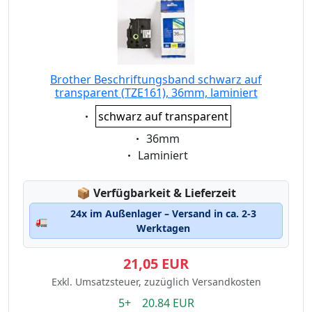
Brother Beschriftungsband schwarz auf
transparent (TZE161), 36mm, laminiert
Eigenschaft:
schwarz auf transparent
Eigenschaft:
36mm
Eigenschaft:
Laminiert
Lagerstatus:
📦
Verfügbarkeit & Lieferzeit
24x im Außenlager – Versand in ca. 2-3
🚛
Werktagen
21,05 EUR
Exkl. Umsatzsteuer, zuzüglich Versandkosten
5+ 20.84 EUR