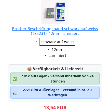
Brother Beschriftungsband schwarz auf weiss
(TZE231), 12mm, laminiert
Eigenschaft:
schwarz auf weiss
Eigenschaft:
12mm
Eigenschaft:
Laminiert
Lagerstatus:
📦
Verfügbarkeit & Lieferzeit
101x auf Lager – Versand innerhalb von 24
✅
Stunden
2721x im Außenlager – Versand in ca. 2-3
🚛
Werktagen
13,54 EUR