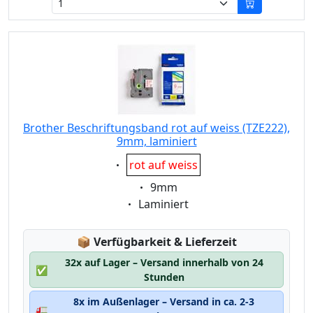
Brother Beschriftungsband rot auf weiss (TZE222),
9mm, laminiert
Eigenschaft:
rot auf weiss
Eigenschaft:
9mm
Eigenschaft:
Laminiert
Lagerstatus:
📦
Verfügbarkeit & Lieferzeit
32x auf Lager – Versand innerhalb von 24
✅
Stunden
8x im Außenlager – Versand in ca. 2-3
🚛