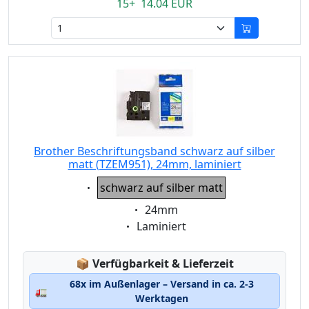
15+ 14.04 EUR
Brother Beschriftungsband schwarz auf silber
matt (TZEM951), 24mm, laminiert
Eigenschaft:
schwarz auf silber matt
Eigenschaft:
24mm
Eigenschaft:
Laminiert
Lagerstatus:
📦
Verfügbarkeit & Lieferzeit
68x im Außenlager – Versand in ca. 2-3
🚛
Werktagen