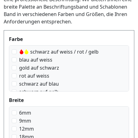
breite Palette an Beschriftungsband und Schablonen
Band in verschiedenen Farben und Größen, die Ihren
Anforderungen entsprechen.
Produktfilter
Farbe
schwarz auf weiss / rot / gelb
blau auf weiss
gold auf schwarz
rot auf weiss
schwarz auf blau
schwarz auf gelb
schwarz auf grün
Breite
schwarz auf rot
6mm
schwarz auf signal Orange
9mm
schwarz auf signal gelb
12mm
schwarz auf silber matt
18mm