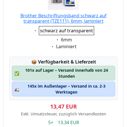
Brother Beschriftungsband schwarz auf
transparent (TZE111), 6mm, laminiert
Eigenschaft:
schwarz auf transparent
Eigenschaft:
6mm
Eigenschaft:
Laminiert
Lagerstatus:
📦
Verfügbarkeit & Lieferzeit
101x auf Lager – Versand innerhalb von 24
✅
Stunden
145x im Außenlager – Versand in ca. 2-3
🚛
Werktagen
13,47 EUR
Exkl. Umsatzsteuer, zuzüglich Versandkosten
5+ 13.34 EUR