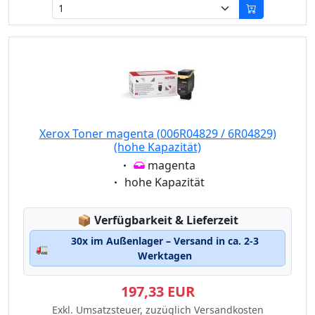
Xerox Toner magenta (006R04829 / 6R04829)
(hohe Kapazität)
Eigenschaft:
magenta
Eigenschaft:
hohe Kapazität
Lagerstatus:
📦
Verfügbarkeit & Lieferzeit
30x im Außenlager – Versand in ca. 2-3
🚛
Werktagen
197,33 EUR
Exkl. Umsatzsteuer, zuzüglich Versandkosten