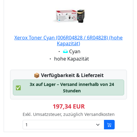
Xerox Toner Cyan (006R04828 / 6R04828) (hohe
Kapazität)
Eigenschaft:
Cyan
Eigenschaft:
hohe Kapazität
Lagerstatus:
📦
Verfügbarkeit & Lieferzeit
3x auf Lager – Versand innerhalb von 24
✅
Stunden
197,34 EUR
Exkl. Umsatzsteuer, zuzüglich Versandkosten