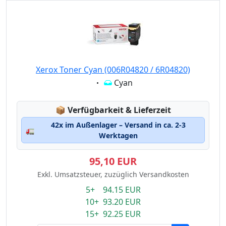
Xerox Toner Cyan (006R04820 / 6R04820)
Eigenschaft:
Cyan
Lagerstatus:
📦
Verfügbarkeit & Lieferzeit
42x im Außenlager – Versand in ca. 2-3
🚛
Werktagen
95,10 EUR
Exkl. Umsatzsteuer, zuzüglich Versandkosten
5+ 94.15 EUR
10+ 93.20 EUR
15+ 92.25 EUR