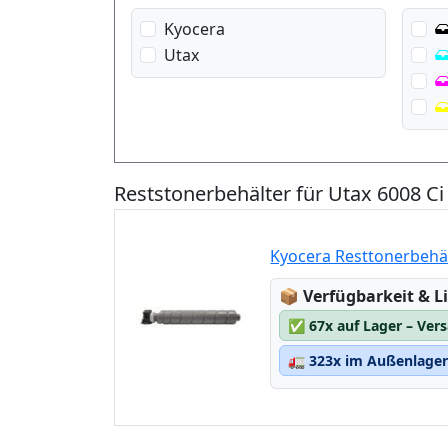
Kyocera
Utax
Reststonerbehälter für Utax 6008 Ci
Kyocera Resttonerbehä
Lagerstatus:
📦
Verfügbarkeit & Li
✅
67x auf Lager – Ver
🚛
323x im Außenlager 