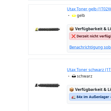
Utax Toner gelb (1T02
Eigenschaft:
gelb
Lagerstatus:
📦
Verfügbarkeit & Li
❌
Derzeit nicht verfü
Benachrichtigung sob
Utax Toner schwarz (1
Eigenschaft:
schwarz
Lagerstatus:
📦
Verfügbarkeit & Li
🚛
84x im Außenlager –