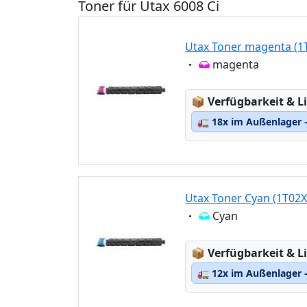
Toner für Utax 6008 Ci
Utax Toner magenta (
Eigenschaft:
magenta
Lagerstatus:
📦
Verfügbarkeit & Li
🚛
18x im Außenlager –
Utax Toner Cyan (1T02
Eigenschaft:
Cyan
Lagerstatus:
📦
Verfügbarkeit & Li
🚛
12x im Außenlager –