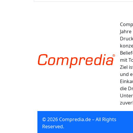
Compr
Jahre
Druck
konze
Belie
mit T
Ziel 
und e
Einka
die D
Unter
zuver
© 2026 Compredia.de – All Rights
Reserved.