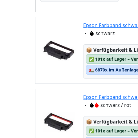
Epson Farbband schwar
Eigenschaft:
schwarz
Lagerstatus:
📦
Verfügbarkeit & Li
✅
101x auf Lager – Ve
🚛
6879x im Außenlager
Epson Farbband schwar
Eigenschaft:
schwarz / rot
Lagerstatus:
📦
Verfügbarkeit & Li
✅
101x auf Lager – Ve