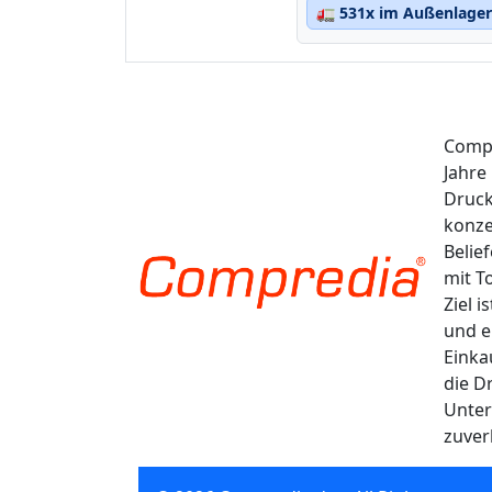
🚛
531x im Außenlager 
Compr
Jahre
Druck
konze
Belie
mit T
Ziel 
und e
Einka
die D
Unter
zuver