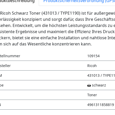
duktbeschreibung
Produktsicherheitsverordnung (GPS
Ricoh Schwarz Toner (431013 / TYPE1190) ist für außergew
rlässigkeit konzipiert und sorgt dafür, dass Ihre Geschäf
ehen. Entwickelt, um die höchsten Leistungsstandards zu er
istente Ergebnisse und maximiert die Effizienz Ihres Drucke
kern, bietet sie eine einfache Installation und nahtlose Int
 sich auf das Wesentliche konzentrieren kann.
tellnummer
109154
steller
Ricoh
M
431013 / TYPE1
be
schwarz
Toner
N
4961311858819