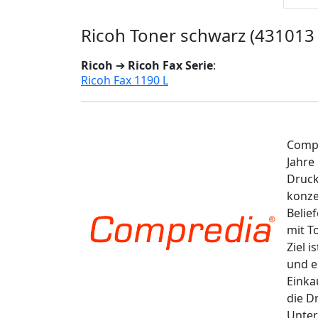
Ricoh Toner schwarz (431013
Ricoh
➔
Ricoh Fax Serie
:
Ricoh Fax 1190 L
Compr
Jahre
Druck
konze
Belie
mit T
Ziel 
und e
Einka
die D
Unter