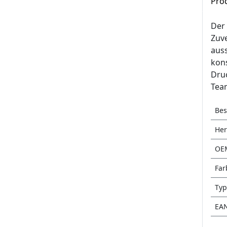
Pro
Der 
Zuve
auss
kons
Druc
Team
Bes
Her
OE
Far
Typ
EA