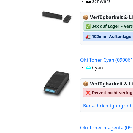
Eigenschaft:
schwarz
Lagerstatus:
📦
Verfügbarkeit & Li
✅
34x auf Lager – Ver
🚛
102x im Außenlager 
Oki Toner Cyan (090061
Eigenschaft:
Cyan
Lagerstatus:
📦
Verfügbarkeit & Li
❌
Derzeit nicht verfü
Benachrichtigung sob
Oki Toner magenta (09