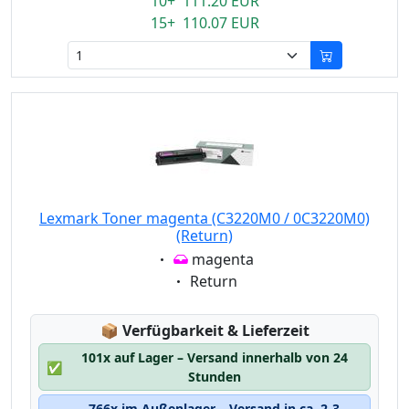
10+ 111.20 EUR
15+ 110.07 EUR
Lexmark Toner magenta (C3220M0 / 0C3220M0)
(Return)
Eigenschaft:
magenta
Eigenschaft:
Return
Lagerstatus:
📦
Verfügbarkeit & Lieferzeit
101x auf Lager – Versand innerhalb von 24
✅
Stunden
766x im Außenlager – Versand in ca. 2-3