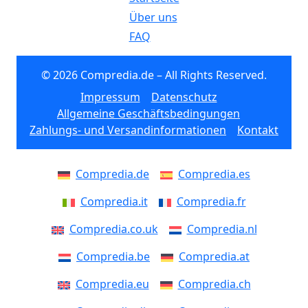
Über uns
FAQ
© 2026 Compredia.de – All Rights Reserved.
Impressum
Datenschutz
Allgemeine Geschäftsbedingungen
Zahlungs- und Versandinformationen
Kontakt
Compredia.de
Compredia.es
Compredia.it
Compredia.fr
Compredia.co.uk
Compredia.nl
Compredia.be
Compredia.at
Compredia.eu
Compredia.ch