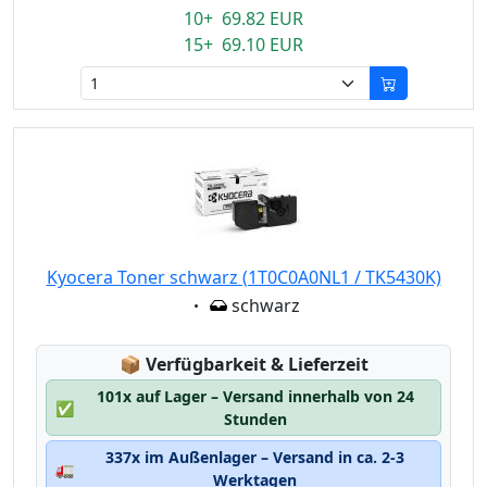
10+ 69.82 EUR
15+ 69.10 EUR
Kyocera Toner schwarz (1T0C0A0NL1 / TK5430K)
Eigenschaft:
schwarz
Lagerstatus:
📦
Verfügbarkeit & Lieferzeit
101x auf Lager – Versand innerhalb von 24
✅
Stunden
337x im Außenlager – Versand in ca. 2-3
🚛
Werktagen