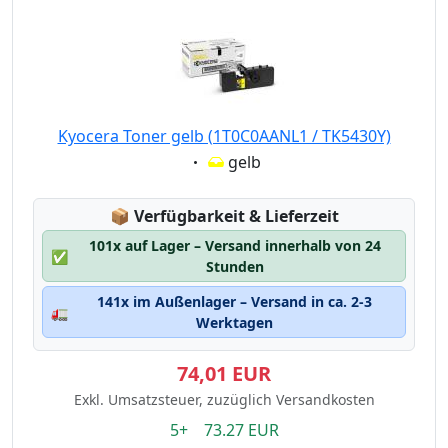
Kyocera Toner gelb (1T0C0AANL1 / TK5430Y)
Eigenschaft:
gelb
Lagerstatus:
📦
Verfügbarkeit & Lieferzeit
101x auf Lager – Versand innerhalb von 24
✅
Stunden
141x im Außenlager – Versand in ca. 2-3
🚛
Werktagen
74,01 EUR
Exkl. Umsatzsteuer, zuzüglich Versandkosten
5+ 73.27 EUR