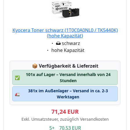
Kyocera Toner schwarz (1T0C0A0NL0 / TK5440K)
(hohe Kapazität)
Eigenschaft:
schwarz
Eigenschaft:
hohe Kapazität
Lagerstatus:
📦
Verfügbarkeit & Lieferzeit
101x auf Lager – Versand innerhalb von 24
✅
Stunden
381x im Außenlager – Versand in ca. 2-3
🚛
Werktagen
71,24 EUR
Exkl. Umsatzsteuer, zuzüglich Versandkosten
5+ 70.53 EUR