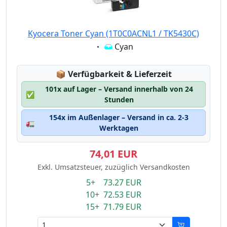
Kyocera Toner Cyan (1T0C0ACNL1 / TK5430C)
Eigenschaft:
Cyan
Lagerstatus:
📦
Verfügbarkeit & Lieferzeit
101x auf Lager – Versand innerhalb von 24
✅
Stunden
154x im Außenlager – Versand in ca. 2-3
🚛
Werktagen
74,01 EUR
Exkl. Umsatzsteuer, zuzüglich Versandkosten
5+ 73.27 EUR
10+ 72.53 EUR
15+ 71.79 EUR