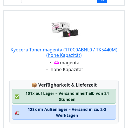
Kyocera Toner magenta (1T0C0ABNL0 / TK5440M)
(hohe Kapazität)
Eigenschaft:
magenta
Eigenschaft:
hohe Kapazität
Lagerstatus:
📦
Verfügbarkeit & Lieferzeit
101x auf Lager – Versand innerhalb von 24
✅
Stunden
128x im Außenlager – Versand in ca. 2-3
🚛
Werktagen