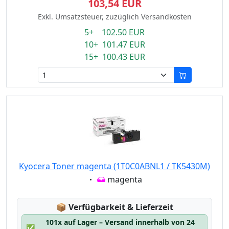
103,54 EUR
Exkl. Umsatzsteuer, zuzüglich Versandkosten
5+ 102.50 EUR
10+ 101.47 EUR
15+ 100.43 EUR
Kyocera Toner magenta (1T0C0ABNL1 / TK5430M)
Eigenschaft:
magenta
Lagerstatus:
📦
Verfügbarkeit & Lieferzeit
101x auf Lager – Versand innerhalb von 24
✅