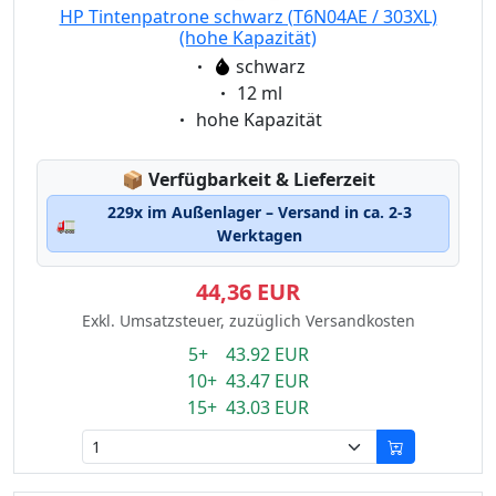
HP Tintenpatrone schwarz (T6N04AE / 303XL)
(hohe Kapazität)
Eigenschaft:
schwarz
Eigenschaft:
12 ml
Eigenschaft:
hohe Kapazität
Lagerstatus:
📦
Verfügbarkeit & Lieferzeit
229x im Außenlager – Versand in ca. 2-3
🚛
Werktagen
44,36 EUR
Exkl. Umsatzsteuer, zuzüglich Versandkosten
5+ 43.92 EUR
10+ 43.47 EUR
15+ 43.03 EUR