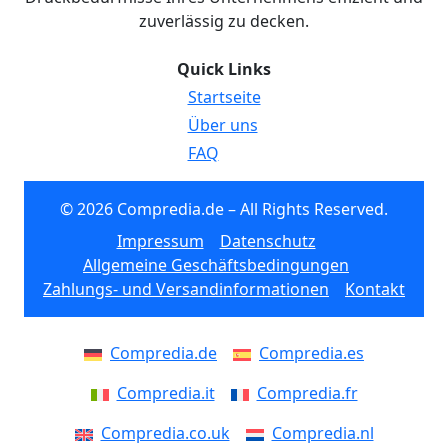
zuverlässig zu decken.
Quick Links
Startseite
Über uns
FAQ
© 2026 Compredia.de – All Rights Reserved.
Impressum
Datenschutz
Allgemeine Geschäftsbedingungen
Zahlungs- und Versandinformationen
Kontakt
Compredia.de
Compredia.es
Compredia.it
Compredia.fr
Compredia.co.uk
Compredia.nl