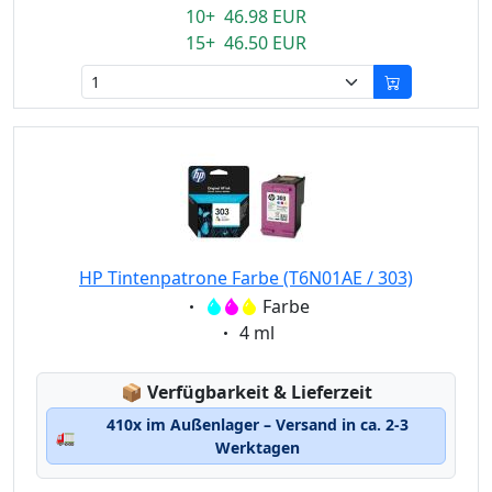
10+ 46.98 EUR
15+ 46.50 EUR
HP Tintenpatrone Farbe (T6N01AE / 303)
Eigenschaft:
Farbe
Eigenschaft:
4 ml
Lagerstatus:
📦
Verfügbarkeit & Lieferzeit
410x im Außenlager – Versand in ca. 2-3
🚛
Werktagen