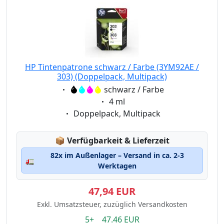
HP Tintenpatrone schwarz / Farbe (3YM92AE /
303) (Doppelpack, Multipack)
Eigenschaft:
schwarz / Farbe
Eigenschaft:
4 ml
Eigenschaft:
Doppelpack, Multipack
Lagerstatus:
📦
Verfügbarkeit & Lieferzeit
82x im Außenlager – Versand in ca. 2-3
🚛
Werktagen
47,94 EUR
Exkl. Umsatzsteuer, zuzüglich Versandkosten
5+ 47.46 EUR