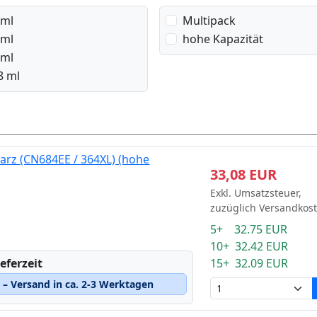
 ml
Multipack
 ml
hohe Kapazität
 ml
8 ml
arz (CN684EE / 364XL) (hohe
33,08 EUR
Exkl. Umsatzsteuer,
zuzüglich Versandkos
5+ 32.75 EUR
10+ 32.42 EUR
15+ 32.09 EUR
eferzeit
– Versand in ca. 2-3 Werktagen