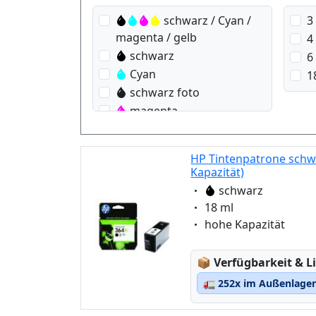
schwarz / Cyan /
3
magenta / gelb
4
schwarz
6
Cyan
1
schwarz foto
magenta
gelb
HP Tintenpatrone schw
Kapazität)
Eigenschaft:
schwarz
Eigenschaft:
18 ml
Eigenschaft:
hohe Kapazität
Lagerstatus:
📦
Verfügbarkeit & Li
🚛
252x im Außenlager 