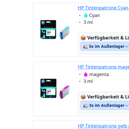
HP Tintenpatrone Cyan 
Eigenschaft:
Cyan
Eigenschaft:
3 ml
Lagerstatus:
📦
Verfügbarkeit & Li
🚛
5x im Außenlager – 
HP Tintenpatrone mage
Eigenschaft:
magenta
Eigenschaft:
3 ml
Lagerstatus:
📦
Verfügbarkeit & Li
🚛
3x im Außenlager – 
HP Tintenpatrone gelb 