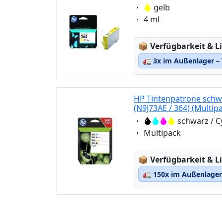
Eigenschaft:
gelb
Eigenschaft:
4 ml
Lagerstatus:
📦
Verfügbarkeit & Li
🚛
3x im Außenlager – 
HP Tintenpatrone schwa
(N9J73AE / 364) (Multip
Eigenschaft:
schwarz / C
Eigenschaft:
Multipack
Lagerstatus:
📦
Verfügbarkeit & Li
🚛
150x im Außenlager 