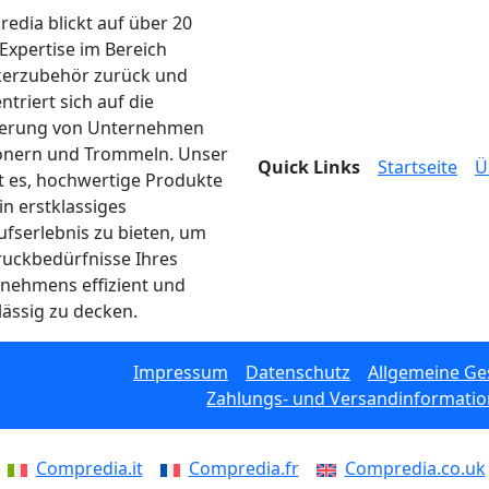
edia blickt auf über 20
 Expertise im Bereich
erzubehör zurück und
ntriert sich auf die
ferung von Unternehmen
onern und Trommeln. Unser
Quick Links
Startseite
Ü
ist es, hochwertige Produkte
in erstklassiges
ufserlebnis zu bieten, um
ruckbedürfnisse Ihres
nehmens effizient und
lässig zu decken.
Impressum
Datenschutz
Allgemeine G
Zahlungs- und Versandinformati
Compredia.it
Compredia.fr
Compredia.co.uk