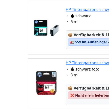
HP Tintenpatrone schwa
Eigenschaft:
schwarz
Eigenschaft:
6 ml
Lagerstatus:
📦
Verfügbarkeit & Li
🚛
55x im Außenlager –
HP Tintenpatrone schwa
Eigenschaft:
schwarz foto
Eigenschaft:
3 ml
Lagerstatus:
📦
Verfügbarkeit & Li
❌
Nicht mehr lieferba