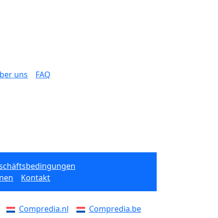
ber uns
FAQ
eschäftsbedingungen
onen
Kontakt
Compredia.nl
Compredia.be