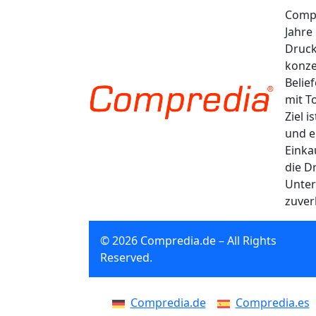
Compr
Jahre
Druck
konze
Belie
mit T
Ziel 
und e
Einka
die D
Unter
zuver
© 2026 Compredia.de – All Rights
Reserved.
Compredia.de
Compredia.es