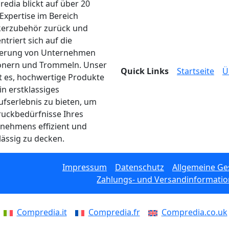
edia blickt auf über 20
 Expertise im Bereich
erzubehör zurück und
ntriert sich auf die
ferung von Unternehmen
onern und Trommeln. Unser
Quick Links
Startseite
Ü
ist es, hochwertige Produkte
in erstklassiges
ufserlebnis zu bieten, um
ruckbedürfnisse Ihres
nehmens effizient und
lässig zu decken.
Impressum
Datenschutz
Allgemeine G
Zahlungs- und Versandinformati
Compredia.it
Compredia.fr
Compredia.co.uk