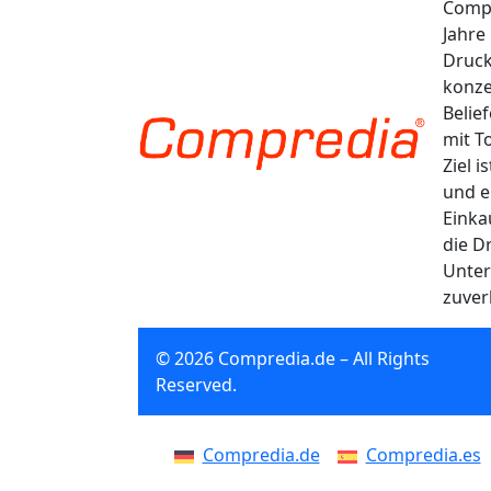
Compr
Jahre
Druck
konze
Belie
mit T
Ziel 
und e
Einka
die D
Unter
zuver
© 2026 Compredia.de – All Rights
Reserved.
Compredia.de
Compredia.es