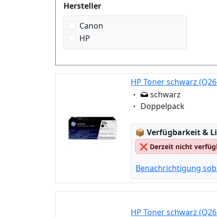
Produktfilter
Hersteller
Canon
HP
HP Toner schwarz (Q26
Eigenschaft:
schwarz
Eigenschaft:
Doppelpack
Lagerstatus:
📦
Verfügbarkeit & Li
❌
Derzeit nicht verfü
Benachrichtigung sob
HP Toner schwarz (Q26