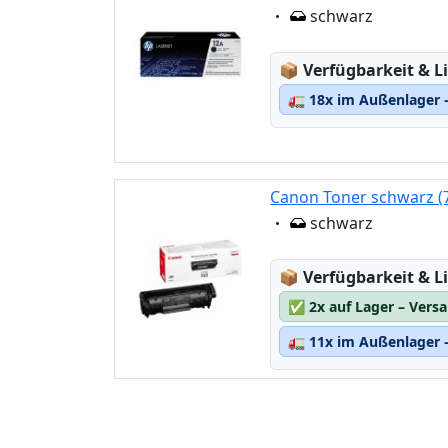
Eigenschaft:
schwarz
Lagerstatus:
📦
Verfügbarkeit & Li
🚛
18x im Außenlager –
Canon Toner schwarz (
Eigenschaft:
schwarz
Lagerstatus:
📦
Verfügbarkeit & Li
✅
2x auf Lager – Vers
🚛
11x im Außenlager –