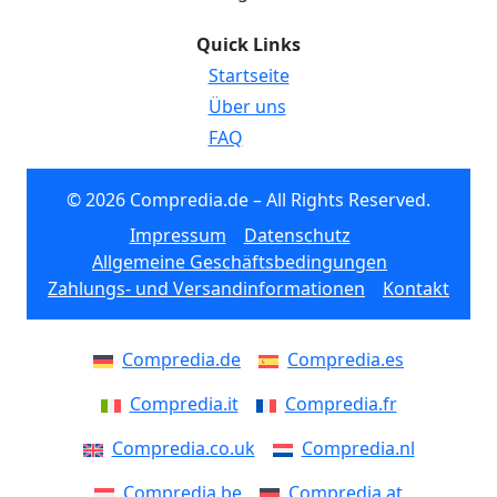
Quick Links
Startseite
Über uns
FAQ
© 2026 Compredia.de – All Rights Reserved.
Impressum
Datenschutz
Allgemeine Geschäftsbedingungen
Zahlungs- und Versandinformationen
Kontakt
Compredia.de
Compredia.es
Compredia.it
Compredia.fr
Compredia.co.uk
Compredia.nl
Compredia.be
Compredia.at