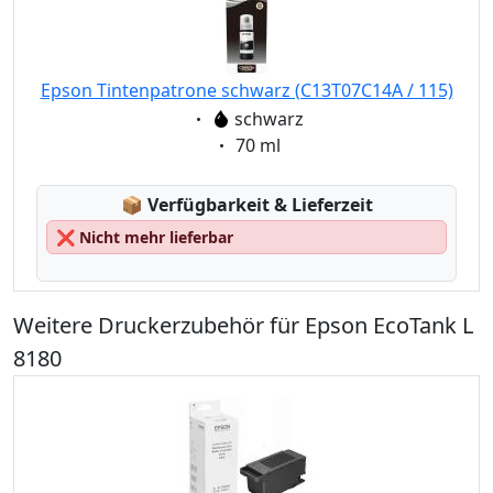
Epson Tintenpatrone schwarz (C13T07C14A / 115)
Eigenschaft:
schwarz
Eigenschaft:
70 ml
Lagerstatus:
📦
Verfügbarkeit & Lieferzeit
❌
Nicht mehr lieferbar
Weitere Druckerzubehör für Epson EcoTank L
8180