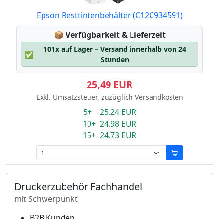
Epson Resttintenbehälter (C12C934591)
Lagerstatus:
📦
Verfügbarkeit & Lieferzeit
101x auf Lager – Versand innerhalb von 24
✅
Stunden
25,49 EUR
Exkl. Umsatzsteuer, zuzüglich Versandkosten
5+ 25.24 EUR
10+ 24.98 EUR
15+ 24.73 EUR
Druckerzubehör Fachhandel
mit Schwerpunkt
B2B Kunden