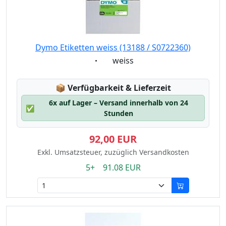
Dymo Etiketten weiss (13188 / S0722360)
Eigenschaft:
weiss
Lagerstatus:
📦
Verfügbarkeit & Lieferzeit
6x auf Lager – Versand innerhalb von 24
✅
Stunden
92,00 EUR
Exkl. Umsatzsteuer, zuzüglich Versandkosten
5+ 91.08 EUR