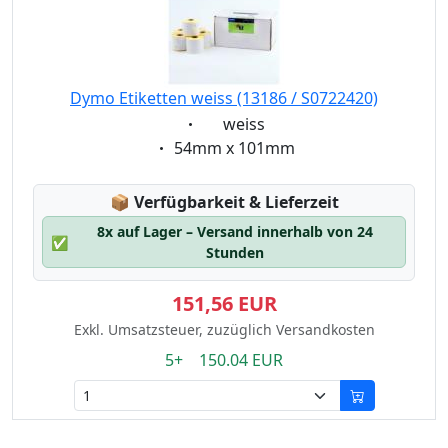
Dymo Etiketten weiss (13186 / S0722420)
Eigenschaft:
weiss
Eigenschaft:
54mm x 101mm
Lagerstatus:
📦
Verfügbarkeit & Lieferzeit
8x auf Lager – Versand innerhalb von 24
✅
Stunden
151,56 EUR
Exkl. Umsatzsteuer, zuzüglich Versandkosten
5+ 150.04 EUR