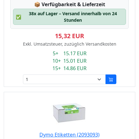
Lagerstatus:
📦
Verfügbarkeit & Lieferzeit
38x auf Lager – Versand innerhalb von 24
✅
Stunden
15,32 EUR
Exkl. Umsatzsteuer, zuzüglich Versandkosten
5+ 15.17 EUR
10+ 15.01 EUR
15+ 14.86 EUR
Dymo Etiketten (2093093)