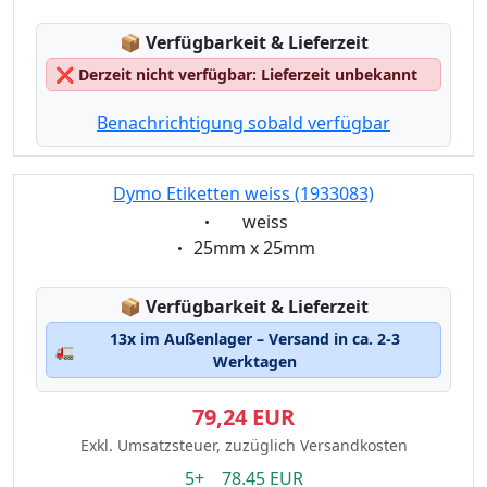
Lagerstatus:
📦
Verfügbarkeit & Lieferzeit
❌
Derzeit nicht verfügbar: Lieferzeit unbekannt
Benachrichtigung sobald verfügbar
Dymo Etiketten weiss (1933083)
Eigenschaft:
weiss
Eigenschaft:
25mm x 25mm
Lagerstatus:
📦
Verfügbarkeit & Lieferzeit
13x im Außenlager – Versand in ca. 2-3
🚛
Werktagen
79,24 EUR
Exkl. Umsatzsteuer, zuzüglich Versandkosten
5+ 78.45 EUR