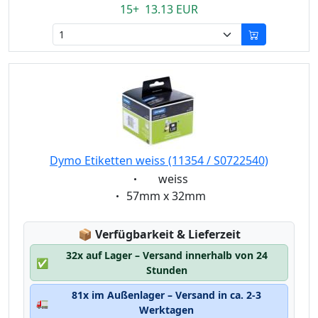
15+ 13.13 EUR
Dymo Etiketten weiss (11354 / S0722540)
Eigenschaft:
weiss
Eigenschaft:
57mm x 32mm
Lagerstatus:
📦
Verfügbarkeit & Lieferzeit
32x auf Lager – Versand innerhalb von 24
✅
Stunden
81x im Außenlager – Versand in ca. 2-3
🚛
Werktagen