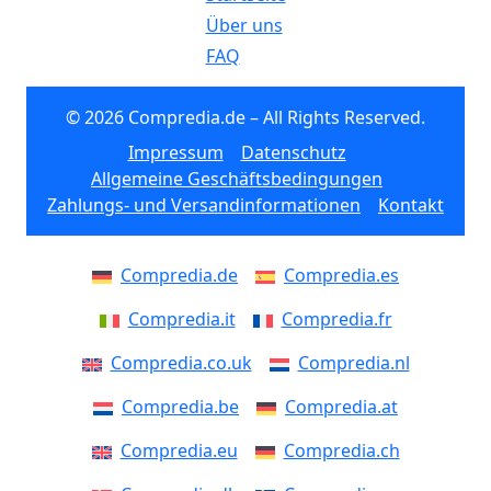
Über uns
FAQ
© 2026 Compredia.de – All Rights Reserved.
Impressum
Datenschutz
Allgemeine Geschäftsbedingungen
Zahlungs- und Versandinformationen
Kontakt
Compredia.de
Compredia.es
Compredia.it
Compredia.fr
Compredia.co.uk
Compredia.nl
Compredia.be
Compredia.at
Compredia.eu
Compredia.ch