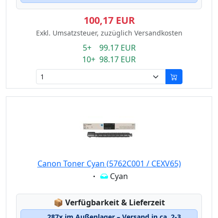
100,17 EUR
Exkl. Umsatzsteuer, zuzüglich Versandkosten
5+ 99.17 EUR
10+ 98.17 EUR
Canon Toner Cyan (5762C001 / CEXV65)
Eigenschaft:
Cyan
Lagerstatus:
📦
Verfügbarkeit & Lieferzeit
287x im Außenlager – Versand in ca. 2-3