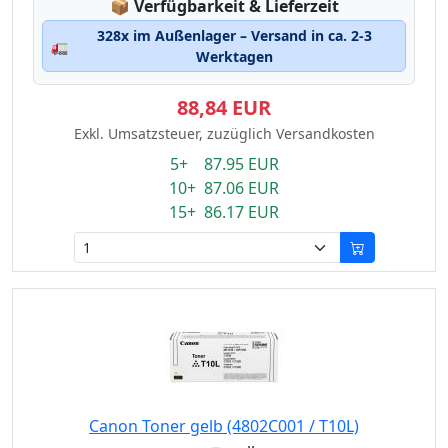
Lagerstatus:
📦
Verfügbarkeit & Lieferzeit
328x im Außenlager – Versand in ca. 2-3
🚛
Werktagen
88,84 EUR
Exkl. Umsatzsteuer, zuzüglich Versandkosten
5+ 87.95 EUR
10+ 87.06 EUR
15+ 86.17 EUR
Canon Toner gelb (4802C001 / T10L)