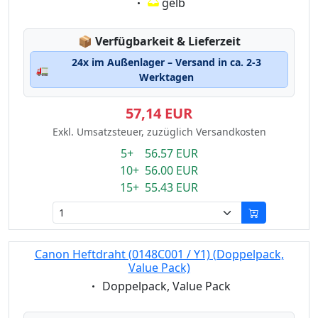
Eigenschaft:
gelb
Lagerstatus:
📦
Verfügbarkeit & Lieferzeit
24x im Außenlager – Versand in ca. 2-3
🚛
Werktagen
57,14 EUR
Exkl. Umsatzsteuer, zuzüglich Versandkosten
5+ 56.57 EUR
10+ 56.00 EUR
15+ 55.43 EUR
Canon Heftdraht (0148C001 / Y1) (Doppelpack,
Value Pack)
Eigenschaft:
Doppelpack, Value Pack