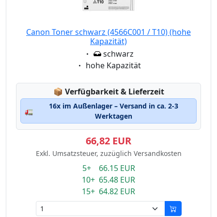
Canon Toner schwarz (4566C001 / T10) (hohe
Kapazität)
Eigenschaft:
schwarz
Eigenschaft:
hohe Kapazität
Lagerstatus:
📦
Verfügbarkeit & Lieferzeit
16x im Außenlager – Versand in ca. 2-3
🚛
Werktagen
66,82 EUR
Exkl. Umsatzsteuer, zuzüglich Versandkosten
5+ 66.15 EUR
10+ 65.48 EUR
15+ 64.82 EUR