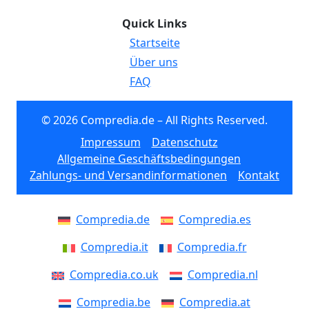
Quick Links
Startseite
Über uns
FAQ
© 2026 Compredia.de – All Rights Reserved.
Impressum
Datenschutz
Allgemeine Geschäftsbedingungen
Zahlungs- und Versandinformationen
Kontakt
Compredia.de
Compredia.es
Compredia.it
Compredia.fr
Compredia.co.uk
Compredia.nl
Compredia.be
Compredia.at