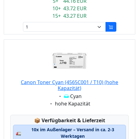
5+ 44.16 EUR
10+ 43.72 EUR
15+ 43.27 EUR
Canon Toner Cyan (4565C001 / T10) (hohe
Kapazität)
Eigenschaft:
Cyan
Eigenschaft:
hohe Kapazität
Lagerstatus:
📦
Verfügbarkeit & Lieferzeit
10x im Außenlager – Versand in ca. 2-3
🚛
Werktagen