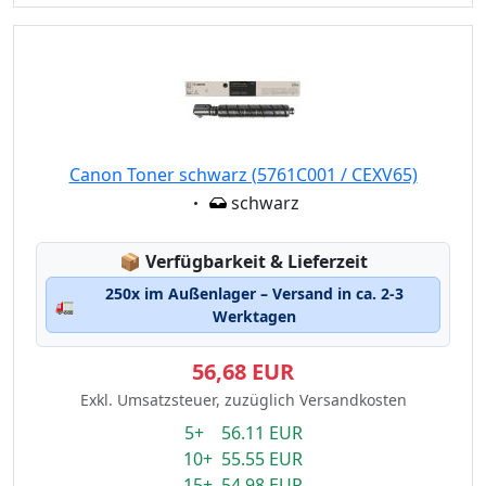
Canon Toner schwarz (5761C001 / CEXV65)
Eigenschaft:
schwarz
Lagerstatus:
📦
Verfügbarkeit & Lieferzeit
250x im Außenlager – Versand in ca. 2-3
🚛
Werktagen
56,68 EUR
Exkl. Umsatzsteuer, zuzüglich Versandkosten
5+ 56.11 EUR
10+ 55.55 EUR
15+ 54.98 EUR