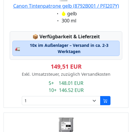
Canon Tintenpatrone gelb (8792B001 / PFI207Y)
Eigenschaft:
gelb
Eigenschaft:
300 ml
Lagerstatus:
📦
Verfügbarkeit & Lieferzeit
10x im Außenlager – Versand in ca. 2-3
🚛
Werktagen
149,51 EUR
Exkl. Umsatzsteuer, zuzüglich Versandkosten
5+ 148.01 EUR
10+ 146.52 EUR