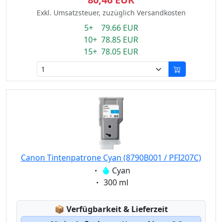
Exkl. Umsatzsteuer, zuzüglich Versandkosten
5+ 79.66 EUR
10+ 78.85 EUR
15+ 78.05 EUR
Canon Tintenpatrone Cyan (8790B001 / PFI207C)
Eigenschaft:
Cyan
Eigenschaft:
300 ml
Lagerstatus:
📦
Verfügbarkeit & Lieferzeit