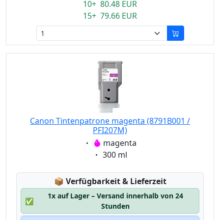
10+ 80.48 EUR
15+ 79.66 EUR
Canon Tintenpatrone magenta (8791B001 /
PFI207M)
Eigenschaft:
magenta
Eigenschaft:
300 ml
Lagerstatus:
📦
Verfügbarkeit & Lieferzeit
1x auf Lager – Versand innerhalb von 24
✅
Stunden