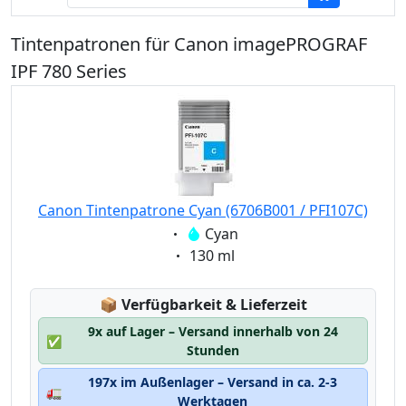
Tintenpatronen für Canon imagePROGRAF
IPF 780 Series
Canon Tintenpatrone Cyan (6706B001 / PFI107C)
Eigenschaft:
Cyan
Eigenschaft:
130 ml
Lagerstatus:
📦
Verfügbarkeit & Lieferzeit
9x auf Lager – Versand innerhalb von 24
✅
Stunden
197x im Außenlager – Versand in ca. 2-3
🚛
Werktagen