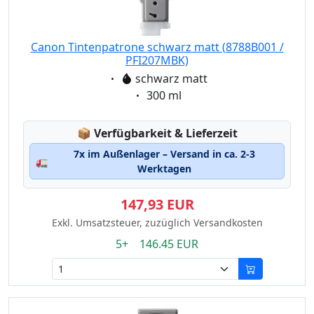
Canon Tintenpatrone schwarz matt (8788B001 /
PFI207MBK)
Eigenschaft:
schwarz matt
Eigenschaft:
300 ml
Lagerstatus:
📦
Verfügbarkeit & Lieferzeit
7x im Außenlager – Versand in ca. 2-3
🚛
Werktagen
147,93 EUR
Exkl. Umsatzsteuer, zuzüglich Versandkosten
5+ 146.45 EUR