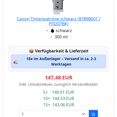
Canon Tintenpatrone schwarz (8789B001 /
PFI207BK)
Eigenschaft:
schwarz
Eigenschaft:
300 ml
Lagerstatus:
📦
Verfügbarkeit & Lieferzeit
18x im Außenlager – Versand in ca. 2-3
🚛
Werktagen
147,48 EUR
Exkl. Umsatzsteuer, zuzüglich Versandkosten
5+ 146.01 EUR
10+ 144.53 EUR
15+ 143.06 EUR