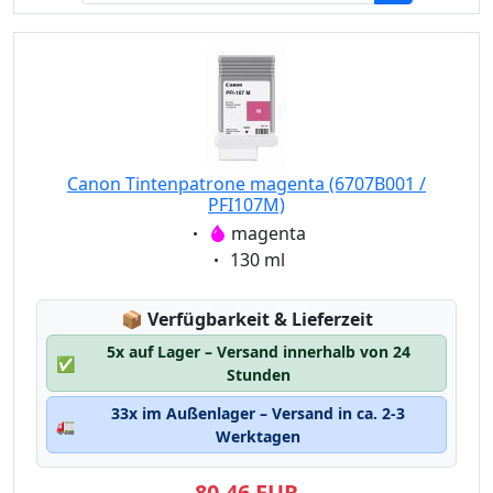
Canon Tintenpatrone magenta (6707B001 /
PFI107M)
Eigenschaft:
magenta
Eigenschaft:
130 ml
Lagerstatus:
📦
Verfügbarkeit & Lieferzeit
5x auf Lager – Versand innerhalb von 24
✅
Stunden
33x im Außenlager – Versand in ca. 2-3
🚛
Werktagen
80,46 EUR