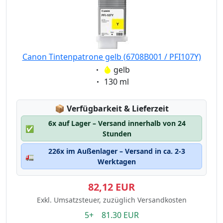
Canon Tintenpatrone gelb (6708B001 / PFI107Y)
Eigenschaft:
gelb
Eigenschaft:
130 ml
Lagerstatus:
📦
Verfügbarkeit & Lieferzeit
6x auf Lager – Versand innerhalb von 24
✅
Stunden
226x im Außenlager – Versand in ca. 2-3
🚛
Werktagen
82,12 EUR
Exkl. Umsatzsteuer, zuzüglich Versandkosten
5+ 81.30 EUR