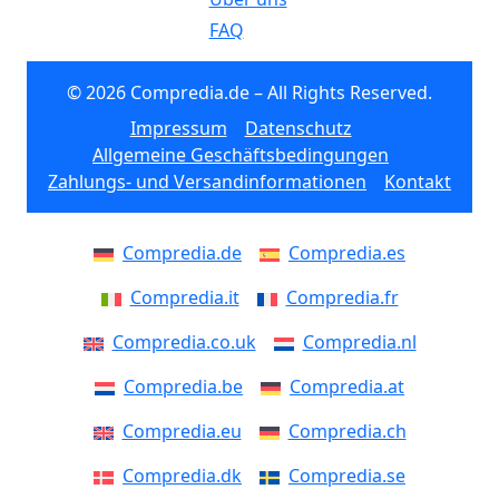
FAQ
© 2026 Compredia.de – All Rights Reserved.
Impressum
Datenschutz
Allgemeine Geschäftsbedingungen
Zahlungs- und Versandinformationen
Kontakt
Compredia.de
Compredia.es
Compredia.it
Compredia.fr
Compredia.co.uk
Compredia.nl
Compredia.be
Compredia.at
Compredia.eu
Compredia.ch
Compredia.dk
Compredia.se