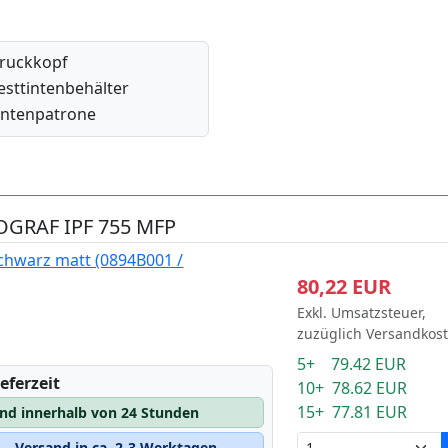
ruckkopf
esttintenbehälter
intenpatrone
OGRAF IPF 755 MFP
chwarz matt (0894B001 /
80,22 EUR
Exkl. Umsatzsteuer,
zuzüglich Versandkos
5+ 79.42 EUR
eferzeit
10+ 78.62 EUR
15+ 77.81 EUR
and innerhalb von 24 Stunden
– Versand in ca. 2-3 Werktagen