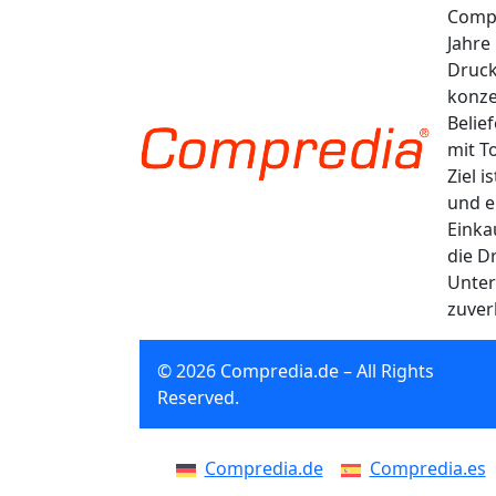
Compr
Jahre
Druck
konze
Belie
mit T
Ziel 
und e
Einka
die D
Unter
zuver
© 2026 Compredia.de – All Rights
Reserved.
Compredia.de
Compredia.es