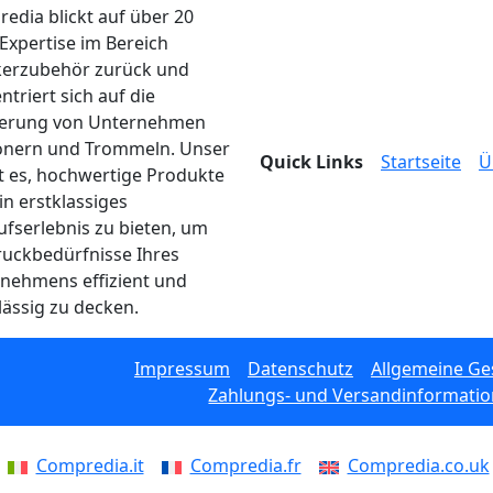
edia blickt auf über 20
 Expertise im Bereich
erzubehör zurück und
ntriert sich auf die
ferung von Unternehmen
onern und Trommeln. Unser
Quick Links
Startseite
Ü
ist es, hochwertige Produkte
in erstklassiges
ufserlebnis zu bieten, um
ruckbedürfnisse Ihres
nehmens effizient und
lässig zu decken.
Impressum
Datenschutz
Allgemeine G
Zahlungs- und Versandinformati
Compredia.it
Compredia.fr
Compredia.co.uk