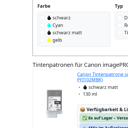
Produktfilter
Farbe
Typ
schwarz
D
Cyan
R
schwarz matt
T
gelb
Tintenpatronen für Canon imagePR
Canon Tintenpatrone s
PFI102MBK)
Eigenschaft:
schwarz matt
Eigenschaft:
130 ml
Lagerstatus:
📦
Verfügbarkeit & Li
✅
8x auf Lager – Vers
🚛
156x im Außenlager 