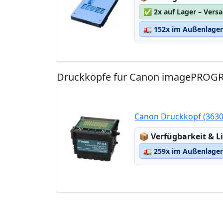
✅
2x auf Lager – Vers
🚛
152x im Außenlager 
Druckköpfe für Canon imagePROGR
Canon Druckkopf (3630
Lagerstatus:
📦
Verfügbarkeit & Li
🚛
259x im Außenlager 