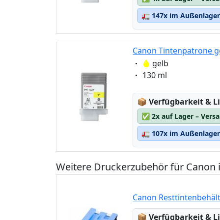
🚛
147x im Außenlager 
Canon Tintenpatrone ge
Eigenschaft:
gelb
Eigenschaft:
130 ml
Lagerstatus:
📦
Verfügbarkeit & Li
✅
2x auf Lager – Vers
🚛
107x im Außenlager 
Weitere Druckerzubehör für Cano
Canon Resttintenbehäl
Lagerstatus:
📦
Verfügbarkeit & Li