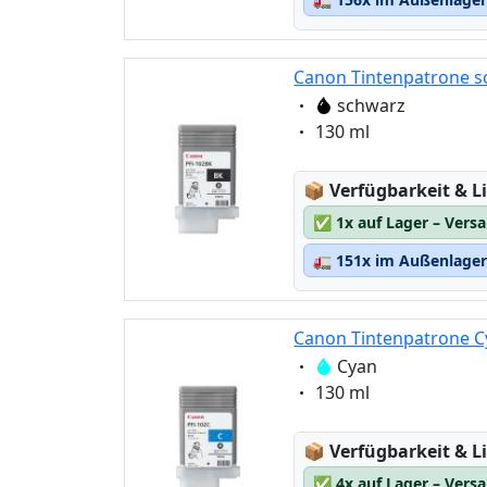
Canon Tintenpatrone s
Eigenschaft:
schwarz
Eigenschaft:
130 ml
Lagerstatus:
📦
Verfügbarkeit & Li
✅
1x auf Lager – Vers
🚛
151x im Außenlager 
Canon Tintenpatrone C
Eigenschaft:
Cyan
Eigenschaft:
130 ml
Lagerstatus:
📦
Verfügbarkeit & Li
✅
4x auf Lager – Vers