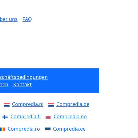
ber uns
FAQ
eschäftsbedingungen
onen
Kontakt
Compredia.nl
Compredia.be
Compredia.fi
Compredia.no
Compredia.ro
Compredia.ee