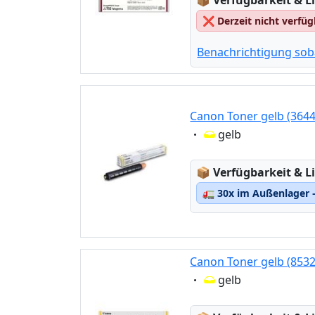
📦
Verfügbarkeit & Li
❌
Derzeit nicht verfü
Benachrichtigung sob
Canon Toner gelb (3644
Eigenschaft:
gelb
Lagerstatus:
📦
Verfügbarkeit & Li
🚛
30x im Außenlager –
Canon Toner gelb (8532
Eigenschaft:
gelb