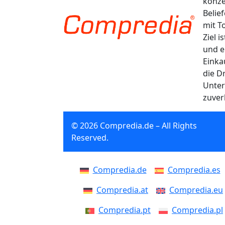
konze
Belie
mit T
Ziel 
und e
Einka
die D
Unter
zuver
© 2026 Compredia.de – All Rights
Reserved.
Compredia.de
Compredia.es
Compredia.at
Compredia.eu
Compredia.pt
Compredia.pl