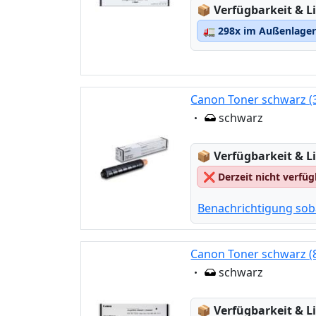
Lagerstatus:
📦
Verfügbarkeit & Li
🚛
298x im Außenlager 
Canon Toner schwarz (
Eigenschaft:
schwarz
Lagerstatus:
📦
Verfügbarkeit & Li
❌
Derzeit nicht verfü
Benachrichtigung sob
Canon Toner schwarz (
Eigenschaft:
schwarz
Lagerstatus:
📦
Verfügbarkeit & Li