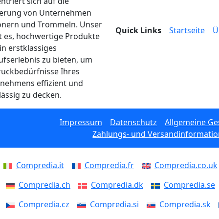
ntriert sich auf die
ferung von Unternehmen
onern und Trommeln. Unser
Quick Links
Startseite
Ü
ist es, hochwertige Produkte
in erstklassiges
ufserlebnis zu bieten, um
ruckbedürfnisse Ihres
nehmens effizient und
lässig zu decken.
Impressum
Datenschutz
Allgemeine G
Zahlungs- und Versandinformati
Compredia.it
Compredia.fr
Compredia.co.uk
Compredia.ch
Compredia.dk
Compredia.se
Compredia.cz
Compredia.si
Compredia.sk