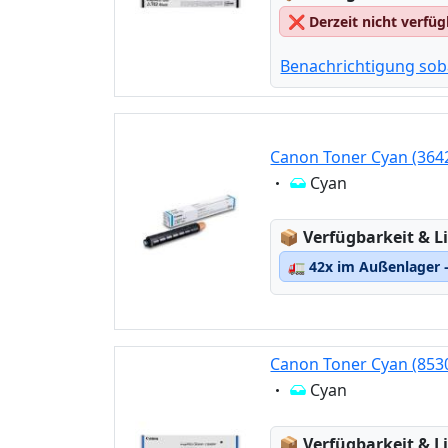
❌
Derzeit nicht verfü
Benachrichtigung sob
Canon Toner Cyan (3642
Eigenschaft:
Cyan
Lagerstatus:
📦
Verfügbarkeit & Li
🚛
42x im Außenlager –
Canon Toner Cyan (8530
Eigenschaft:
Cyan
Lagerstatus:
📦
Verfügbarkeit & Li