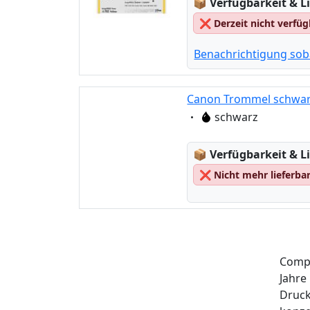
Lagerstatus:
📦
Verfügbarkeit & Li
❌
Derzeit nicht verfü
Benachrichtigung sob
Canon Trommel schwarz
Eigenschaft:
schwarz
Lagerstatus:
📦
Verfügbarkeit & Li
❌
Nicht mehr lieferba
Compr
Jahre
Druck