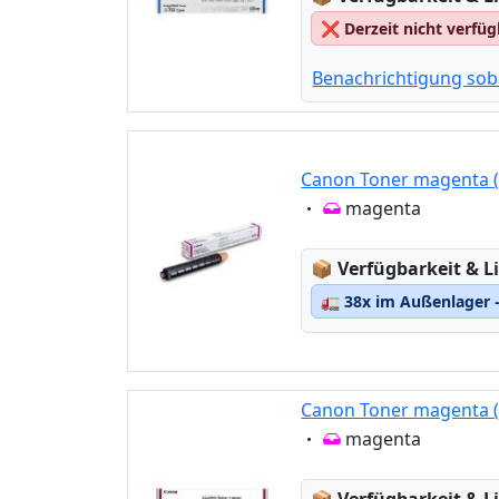
❌
Derzeit nicht verfü
Benachrichtigung sob
Canon Toner magenta (
Eigenschaft:
magenta
Lagerstatus:
📦
Verfügbarkeit & Li
🚛
38x im Außenlager –
Canon Toner magenta (
Eigenschaft:
magenta
Lagerstatus: