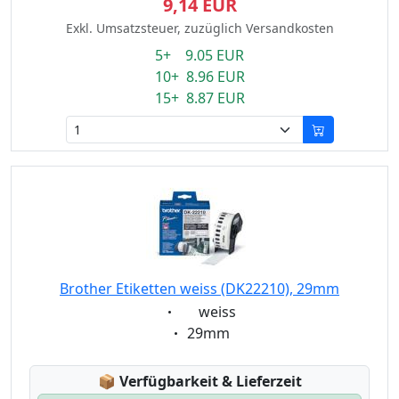
9,14 EUR
Exkl. Umsatzsteuer, zuzüglich Versandkosten
5+ 9.05 EUR
10+ 8.96 EUR
15+ 8.87 EUR
Brother Etiketten weiss (DK22210), 29mm
Eigenschaft:
weiss
Eigenschaft:
29mm
Lagerstatus:
📦
Verfügbarkeit & Lieferzeit