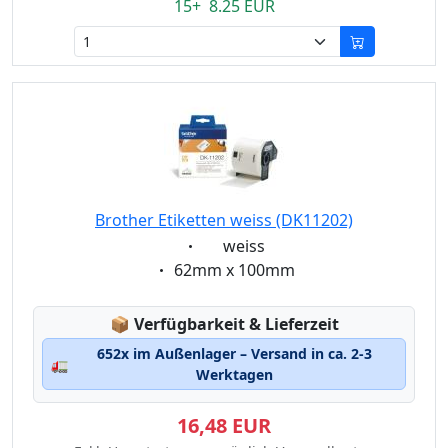
15+ 8.25 EUR
Brother Etiketten weiss (DK11202)
Eigenschaft:
weiss
Eigenschaft:
62mm x 100mm
Lagerstatus:
📦
Verfügbarkeit & Lieferzeit
652x im Außenlager – Versand in ca. 2-3
🚛
Werktagen
16,48 EUR