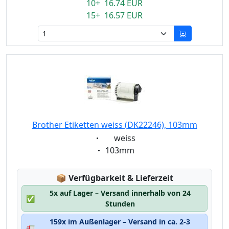
10+ 16.74 EUR
15+ 16.57 EUR
Brother Etiketten weiss (DK22246), 103mm
Eigenschaft:
weiss
Eigenschaft:
103mm
Lagerstatus:
📦
Verfügbarkeit & Lieferzeit
5x auf Lager – Versand innerhalb von 24
✅
Stunden
159x im Außenlager – Versand in ca. 2-3
🚛