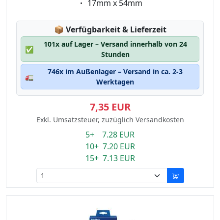
Eigenschaft:
17mm x 54mm
Lagerstatus:
📦
Verfügbarkeit & Lieferzeit
101x auf Lager – Versand innerhalb von 24
✅
Stunden
746x im Außenlager – Versand in ca. 2-3
🚛
Werktagen
7,35 EUR
Exkl. Umsatzsteuer, zuzüglich Versandkosten
5+ 7.28 EUR
10+ 7.20 EUR
15+ 7.13 EUR