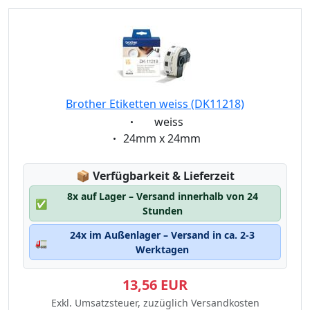
Brother Etiketten weiss (DK11218)
Eigenschaft:
weiss
Eigenschaft:
24mm x 24mm
Lagerstatus:
📦
Verfügbarkeit & Lieferzeit
8x auf Lager – Versand innerhalb von 24
✅
Stunden
24x im Außenlager – Versand in ca. 2-3
🚛
Werktagen
13,56 EUR
Exkl. Umsatzsteuer, zuzüglich Versandkosten