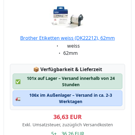
Brother Etiketten weiss (DK22212), 62mm
Eigenschaft:
weiss
Eigenschaft:
62mm
Lagerstatus:
📦
Verfügbarkeit & Lieferzeit
101x auf Lager – Versand innerhalb von 24
✅
Stunden
106x im Außenlager – Versand in ca. 2-3
🚛
Werktagen
36,63 EUR
Exkl. Umsatzsteuer, zuzüglich Versandkosten
5+ 36.26 EUR