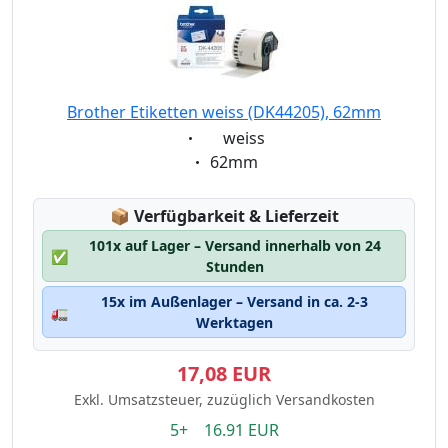
Brother Etiketten weiss (DK44205), 62mm
Eigenschaft:
weiss
Eigenschaft:
62mm
Lagerstatus:
📦
Verfügbarkeit & Lieferzeit
101x auf Lager – Versand innerhalb von 24
✅
Stunden
15x im Außenlager – Versand in ca. 2-3
🚛
Werktagen
17,08 EUR
Exkl. Umsatzsteuer, zuzüglich Versandkosten
5+ 16.91 EUR