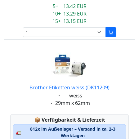
5+ 13.42 EUR
10+ 13.29 EUR
15+ 13.15 EUR
Brother Etiketten weiss (DK11209)
Eigenschaft:
weiss
Eigenschaft:
29mm x 62mm
Lagerstatus:
📦
Verfügbarkeit & Lieferzeit
812x im Außenlager – Versand in ca. 2-3
🚛
Werktagen