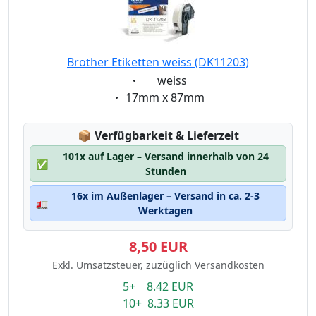
Brother Etiketten weiss (DK11203)
Eigenschaft:
weiss
Eigenschaft:
17mm x 87mm
Lagerstatus:
📦
Verfügbarkeit & Lieferzeit
101x auf Lager – Versand innerhalb von 24
✅
Stunden
16x im Außenlager – Versand in ca. 2-3
🚛
Werktagen
8,50 EUR
Exkl. Umsatzsteuer, zuzüglich Versandkosten
5+ 8.42 EUR
10+ 8.33 EUR