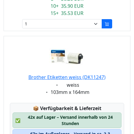
10+ 35.90 EUR
15+ 35.53 EUR
Brother Etiketten weiss (DK11247)
Eigenschaft:
weiss
Eigenschaft:
103mm x 164mm
Lagerstatus:
📦
Verfügbarkeit & Lieferzeit
42x auf Lager – Versand innerhalb von 24
✅
Stunden
67x im Außenlager – Versand in ca. 2-3