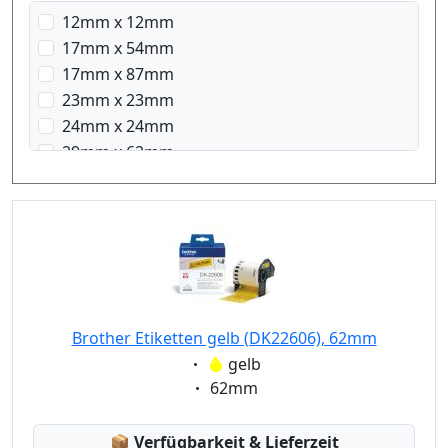
12mm x 12mm
17mm x 54mm
17mm x 87mm
23mm x 23mm
24mm x 24mm
29mm x 62mm
29mm x 90mm
38mm x 90mm
58mm x 58mm
62mm x 100mm
103mm x 164mm
Brother Etiketten gelb (DK22606), 62mm
Eigenschaft:
gelb
Eigenschaft:
62mm
Lagerstatus:
📦
Verfügbarkeit & Lieferzeit