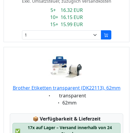
Exkl. Umsatzsteuer, zuzüglich Versandkosten
5+ 16.32 EUR
10+ 16.15 EUR
15+ 15.99 EUR
Brother Etiketten transparent (DK22113), 62mm
Eigenschaft:
transparent
Eigenschaft:
62mm
Lagerstatus:
📦
Verfügbarkeit & Lieferzeit
17x auf Lager – Versand innerhalb von 24
✅