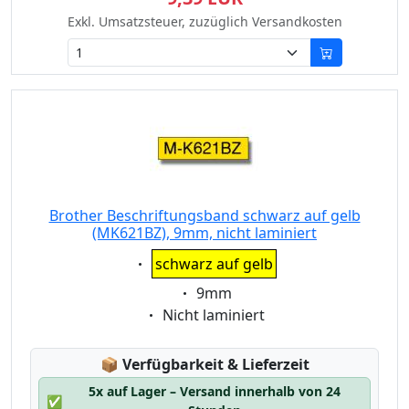
Exkl. Umsatzsteuer, zuzüglich Versandkosten
Brother Beschriftungsband schwarz auf gelb
(MK621BZ), 9mm, nicht laminiert
Eigenschaft:
schwarz auf gelb
Eigenschaft:
9mm
Eigenschaft:
Nicht laminiert
Lagerstatus:
📦
Verfügbarkeit & Lieferzeit
5x auf Lager – Versand innerhalb von 24
✅