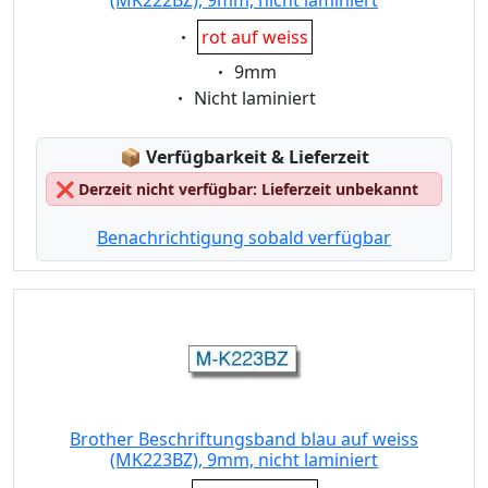
(MK222BZ), 9mm, nicht laminiert
Eigenschaft:
rot auf weiss
Eigenschaft:
9mm
Eigenschaft:
Nicht laminiert
Lagerstatus:
📦
Verfügbarkeit & Lieferzeit
❌
Derzeit nicht verfügbar: Lieferzeit unbekannt
Benachrichtigung sobald verfügbar
Brother Beschriftungsband blau auf weiss
(MK223BZ), 9mm, nicht laminiert
Eigenschaft: