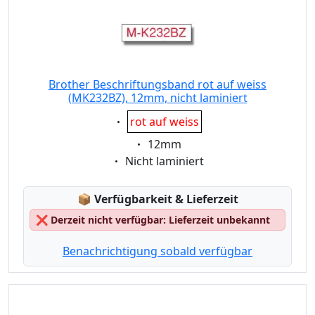
Brother Beschriftungsband rot auf weiss
(MK232BZ), 12mm, nicht laminiert
Eigenschaft:
rot auf weiss
Eigenschaft:
12mm
Eigenschaft:
Nicht laminiert
Lagerstatus:
📦
Verfügbarkeit & Lieferzeit
❌
Derzeit nicht verfügbar: Lieferzeit unbekannt
Benachrichtigung sobald verfügbar