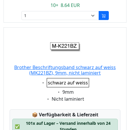
10+ 8.64 EUR
Brother Beschriftungsband schwarz auf weiss
(MK221BZ), 9mm, nicht laminiert
Eigenschaft:
schwarz auf weiss
Eigenschaft:
9mm
Eigenschaft:
Nicht laminiert
Lagerstatus:
📦
Verfügbarkeit & Lieferzeit
101x auf Lager – Versand innerhalb von 24
✅
Stunden