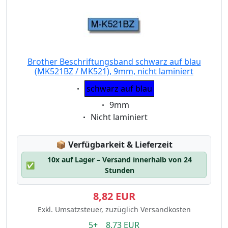
Brother Beschriftungsband schwarz auf blau
(MK521BZ / MK521), 9mm, nicht laminiert
Eigenschaft:
schwarz auf blau
Eigenschaft:
9mm
Eigenschaft:
Nicht laminiert
Lagerstatus:
📦
Verfügbarkeit & Lieferzeit
10x auf Lager – Versand innerhalb von 24
✅
Stunden
8,82 EUR
Exkl. Umsatzsteuer, zuzüglich Versandkosten
5+ 8.73 EUR