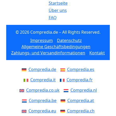
Startseite
Über uns
FAQ
© 2026 Compredia.de – All Rights Reserved.
Impressum
Datenschutz
Allgemeine Geschäftsbedingungen
Zahlungs- und Versandinformationen
Kontakt
Compredia.de
Compredia.es
Compredia.it
Compredia.fr
Compredia.co.uk
Compredia.nl
Compredia.be
Compredia.at
Compredia.eu
Compredia.ch