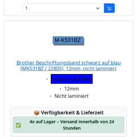
Brother Beschriftungsband schwarz auf blau
(MK531BZ / 22805), 12mm, nicht laminiert
Eigenschaft:
schwarz auf blau
Eigenschaft:
12mm
Eigenschaft:
Nicht laminiert
Lagerstatus:
📦
Verfügbarkeit & Lieferzeit
4x auf Lager – Versand innerhalb von 24
✅
Stunden