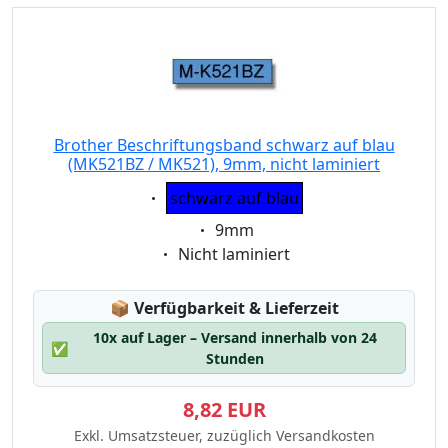
Brother Beschriftungsband schwarz auf blau
(MK521BZ / MK521), 9mm, nicht laminiert
Eigenschaft:
schwarz auf blau
Eigenschaft:
9mm
Eigenschaft:
Nicht laminiert
Lagerstatus:
📦
Verfügbarkeit & Lieferzeit
10x auf Lager – Versand innerhalb von 24
✅
Stunden
8,82 EUR
Exkl. Umsatzsteuer, zuzüglich Versandkosten