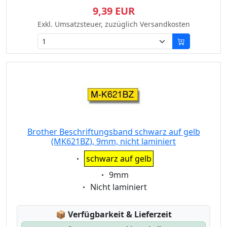
9,39 EUR
Exkl. Umsatzsteuer, zuzüglich Versandkosten
Brother Beschriftungsband schwarz auf gelb
(MK621BZ), 9mm, nicht laminiert
Eigenschaft:
schwarz auf gelb
Eigenschaft:
9mm
Eigenschaft:
Nicht laminiert
Lagerstatus:
📦
Verfügbarkeit & Lieferzeit