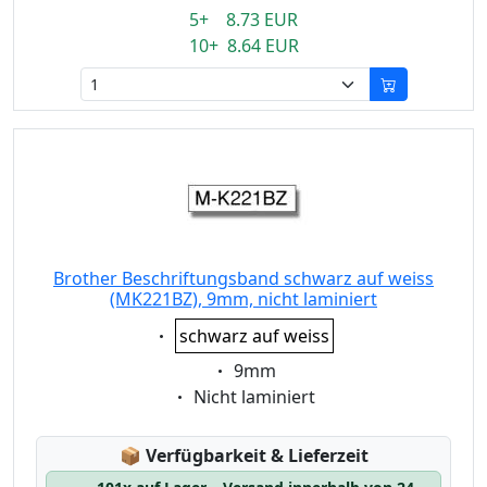
5+ 8.73 EUR
10+ 8.64 EUR
Brother Beschriftungsband schwarz auf weiss
(MK221BZ), 9mm, nicht laminiert
Eigenschaft:
schwarz auf weiss
Eigenschaft:
9mm
Eigenschaft:
Nicht laminiert
Lagerstatus:
📦
Verfügbarkeit & Lieferzeit