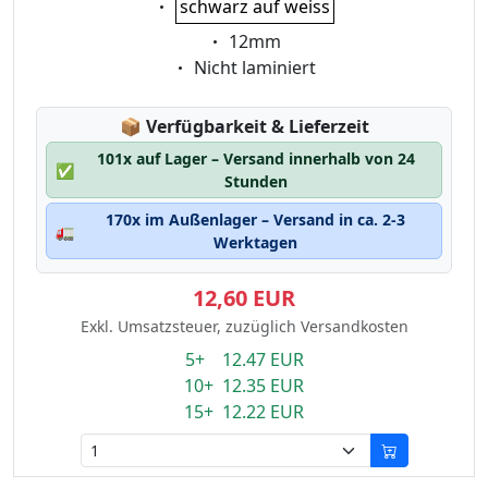
schwarz auf weiss
Eigenschaft:
12mm
Eigenschaft:
Nicht laminiert
Lagerstatus:
📦
Verfügbarkeit & Lieferzeit
101x auf Lager – Versand innerhalb von 24
✅
Stunden
170x im Außenlager – Versand in ca. 2-3
🚛
Werktagen
12,60 EUR
Exkl. Umsatzsteuer, zuzüglich Versandkosten
5+ 12.47 EUR
10+ 12.35 EUR
15+ 12.22 EUR