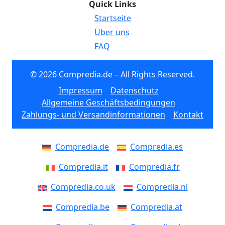
Quick Links
Startseite
Über uns
FAQ
© 2026 Compredia.de – All Rights Reserved.
Impressum
Datenschutz
Allgemeine Geschäftsbedingungen
Zahlungs- und Versandinformationen
Kontakt
Compredia.de
Compredia.es
Compredia.it
Compredia.fr
Compredia.co.uk
Compredia.nl
Compredia.be
Compredia.at