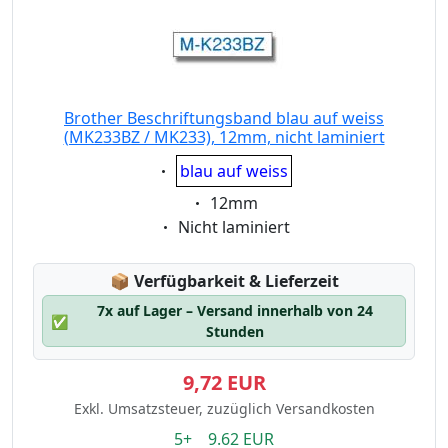
Brother Beschriftungsband blau auf weiss
(MK233BZ / MK233), 12mm, nicht laminiert
Eigenschaft:
blau auf weiss
Eigenschaft:
12mm
Eigenschaft:
Nicht laminiert
Lagerstatus:
📦
Verfügbarkeit & Lieferzeit
7x auf Lager – Versand innerhalb von 24
✅
Stunden
9,72 EUR
Exkl. Umsatzsteuer, zuzüglich Versandkosten
5+ 9.62 EUR