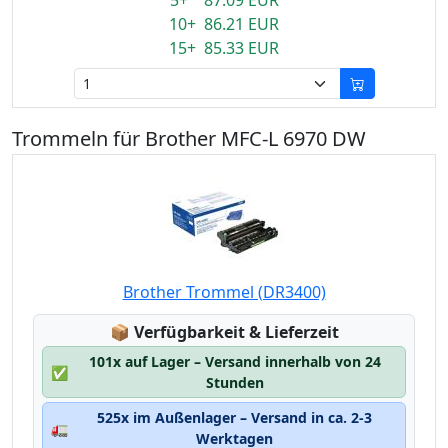
5+ 87.09 EUR
10+ 86.21 EUR
15+ 85.33 EUR
Trommeln für Brother MFC-L 6970 DW
Brother Trommel (DR3400)
Lagerstatus:
📦
Verfügbarkeit & Lieferzeit
101x auf Lager – Versand innerhalb von 24
✅
Stunden
525x im Außenlager – Versand in ca. 2-3
🚛
Werktagen