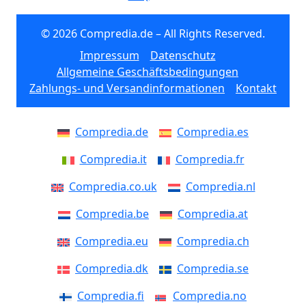
© 2026 Compredia.de – All Rights Reserved.
Impressum
Datenschutz
Allgemeine Geschäftsbedingungen
Zahlungs- und Versandinformationen
Kontakt
Compredia.de
Compredia.es
Compredia.it
Compredia.fr
Compredia.co.uk
Compredia.nl
Compredia.be
Compredia.at
Compredia.eu
Compredia.ch
Compredia.dk
Compredia.se
Compredia.fi
Compredia.no