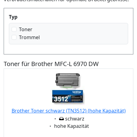
Produktfilter
Typ
Toner
Trommel
Toner für Brother MFC-L 6970 DW
Brother Toner schwarz (TN3512) (hohe Kapazität)
Eigenschaft:
schwarz
Eigenschaft:
hohe Kapazität